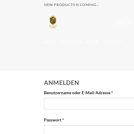
Zum
NEW PRODUCTS IS COMING...
Inhalt
springen
HOME
PRODUCTS
ABOUT
CONTACT
ANMELDEN
Erforderlic
Benutzername oder E-Mail-Adresse
*
Erforderlich
Passwort
*