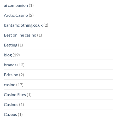
ai companion
(1)
Arctic Casino
(2)
bantamclothing.co.uk
(2)
Best online casino
(1)
Betting
(1)
blog
(19)
brands
(12)
Britsino
(2)
casino
(17)
Casino Sites
(1)
Casinos
(1)
Cazeus
(1)