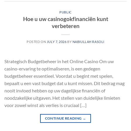
PUBLIC
Hoe u uw casinogokfinanciën kunt
verbeteren
POSTED ON
JULY 7, 2026
BY
NABIULLAH RASOLI
Strategisch Budgetbeheer in het Online Casino Om uw
casino-ervaring te optimaliseren, is een gedegen
budgetbeheer essentieel. Voordat u begint met spelen,
bepaalt u een vast budget dat u kunt missen. Dit bedrag mag
nooit invloed hebben op uw dagelijkse financiën of
noodzakelijke uitgaven. Het stellen van duidelijke limieten
voor zowel winst als verlies is cruciaal […]
CONTINUE READING
→