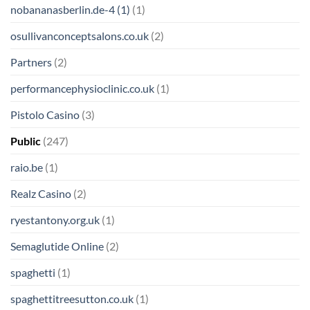
nobananasberlin.de-4 (1)
(1)
osullivanconceptsalons.co.uk
(2)
Partners
(2)
performancephysioclinic.co.uk
(1)
Pistolo Casino
(3)
Public
(247)
raio.be
(1)
Realz Casino
(2)
ryestantony.org.uk
(1)
Semaglutide Online
(2)
spaghetti
(1)
spaghettitreesutton.co.uk
(1)