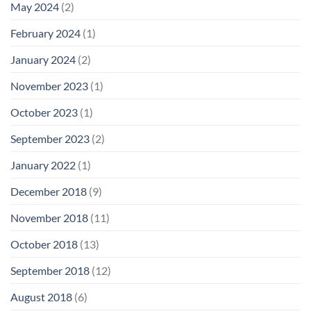
May 2024
(2)
February 2024
(1)
January 2024
(2)
November 2023
(1)
October 2023
(1)
September 2023
(2)
January 2022
(1)
December 2018
(9)
November 2018
(11)
October 2018
(13)
September 2018
(12)
August 2018
(6)