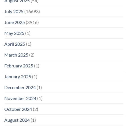
August 2025
(54)
July 2025
(16693)
June 2025
(3916)
May 2025
(1)
April 2025
(1)
March 2025
(2)
February 2025
(1)
January 2025
(1)
December 2024
(1)
November 2024
(1)
October 2024
(2)
August 2024
(1)