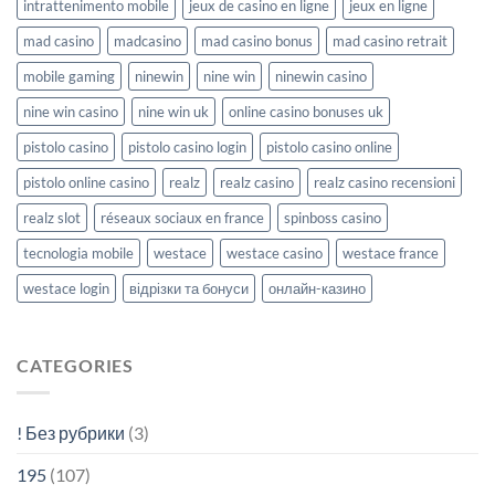
intrattenimento mobile
jeux de casino en ligne
jeux en ligne
mad casino
madcasino
mad casino bonus
mad casino retrait
mobile gaming
ninewin
nine win
ninewin casino
nine win casino
nine win uk
online casino bonuses uk
pistolo casino
pistolo casino login
pistolo casino online
pistolo online casino
realz
realz casino
realz casino recensioni
realz slot
réseaux sociaux en france
spinboss casino
tecnologia mobile
westace
westace casino
westace france
westace login
відрізки та бонуси
онлайн-казино
CATEGORIES
! Без рубрики
(3)
195
(107)