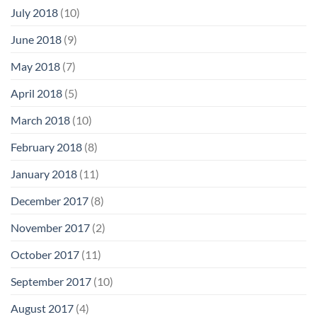
July 2018
(10)
June 2018
(9)
May 2018
(7)
April 2018
(5)
March 2018
(10)
February 2018
(8)
January 2018
(11)
December 2017
(8)
November 2017
(2)
October 2017
(11)
September 2017
(10)
August 2017
(4)