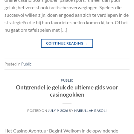
geluk; het vereist ook tactische overwegingen. Spelers die
succesvol willen zijn, doen er goed aan zich te verdiepen in de
strategieën die bij hun favoriete spellen komen kijken. Of het
nu gaat om tafelspelen met […]
CONTINUE READING
→
Posted in
Public
PUBLIC
Ontgrendel je geluk de ultieme gids voor
casinogokken
POSTED ON
JULY 9, 2026
BY
NABIULLAH RASOLI
Het Casino Avontuur Begint Welkom in de opwindende