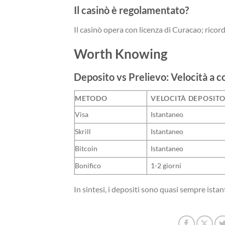
Il casinò è regolamentato?
Il casinò opera con licenza di Curacao; ricor
Worth Knowing
Deposito vs Prelievo: Velocità a 
METODO
VELOCITÀ DEPOSIT
Visa
Istantaneo
Skrill
Istantaneo
Bitcoin
Istantaneo
Bonifico
1-2 giorni
In sintesi, i depositi sono quasi sempre istan