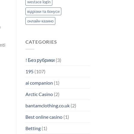
westace login
відрізки та бонуси
онлайн-казино
e
CATEGORIES
nti
! Без рубрики
(3)
195
(107)
ai companion
(1)
Arctic Casino
(2)
bantamclothing.co.uk
(2)
Best online casino
(1)
Betting
(1)