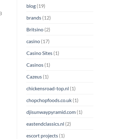
blog
(19)
3
brands
(12)
Britsino
(2)
casino
(17)
Casino Sites
(1)
Casinos
(1)
Cazeus
(1)
chickensroad-top.nl
(1)
chopchopfoods.co.uk
(1)
djisunwaypyramid.com
(1)
eastendclassics.nl
(2)
escort projects
(1)