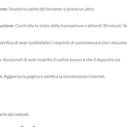
one:
Svuota la cache del browser o prova un altro
uzione:
Controlla lo stato della transazione e attendi 30 minuti. S
erifica di aver soddisfatto i requisiti di scommessa e che i docume
e:
Assicurati di aver inserito il codice bonus e che il deposito sia
e:
Aggiorna la pagina o verifica la connessione Internet.
arte dei metodi.