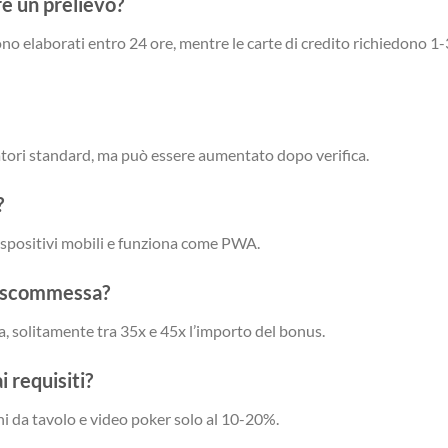
e un prelievo?
gono elaborati entro 24 ore, mentre le carte di credito richiedono 1-
iocatori standard, ma può essere aumentato dopo verifica.
?
dispositivi mobili e funziona come PWA.
di scommessa?
a, solitamente tra 35x e 45x l’importo del bonus.
i requisiti?
i da tavolo e video poker solo al 10-20%.