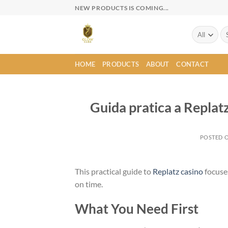
Skip
NEW PRODUCTS IS COMING...
to
content
Se
for
HOME
PRODUCTS
ABOUT
CONTACT
Guida pratica a Replat
POSTED 
This practical guide to
Replatz casino
focuses
on time.
What You Need First