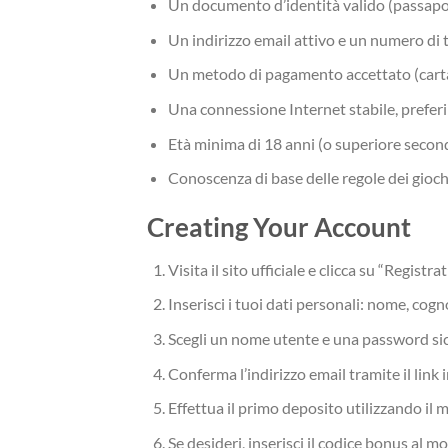
Un documento d’identità valido (passaport
Un indirizzo email attivo e un numero di t
Un metodo di pagamento accettato (carta d
Una connessione Internet stabile, prefer
Età minima di 18 anni (o superiore secondo
Conoscenza di base delle regole dei giochi
Creating Your Account
Visita il sito ufficiale e clicca su “Registrati
Inserisci i tuoi dati personali: nome, cogn
Scegli un nome utente e una password sic
Conferma l’indirizzo email tramite il link 
Effettua il primo deposito utilizzando il
Se desideri, inserisci il codice bonus al 