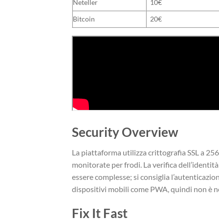
Neteller
10€
Bitcoin
20€
Security Overview
La piattaforma utilizza crittografia SSL a 256
monitorate per frodi. La verifica dell’identit
essere complesse; si consiglia l’autenticazion
dispositivi mobili come PWA, quindi non è ne
Fix It Fast