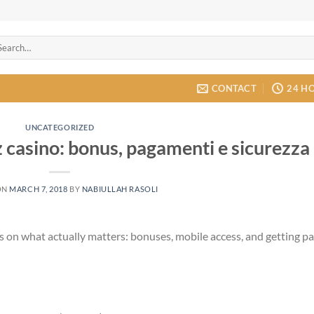
arch
:
CONTACT
24 H
UNCATEGORIZED
z casino: bonus, pagamenti e sicurezza
ON
MARCH 7, 2018
BY
NABIULLAH RASOLI
 on what actually matters: bonuses, mobile access, and getting pa