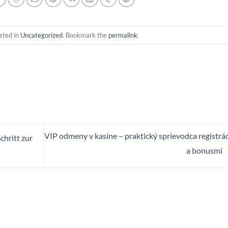
sted in
Uncategorized
. Bookmark the
permalink
.
VIP odmeny v kasíne – praktický sprievodca registrá
chritt zur
a bonusmi