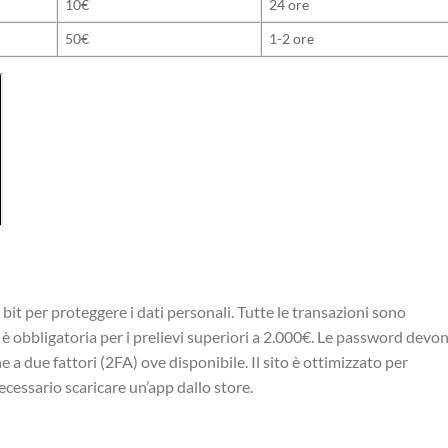
10€
24 ore
50€
1-2 ore
 bit per proteggere i dati personali. Tutte le transazioni sono
à è obbligatoria per i prelievi superiori a 2.000€. Le password devo
e a due fattori (2FA) ove disponibile. Il sito è ottimizzato per
cessario scaricare un’app dallo store.