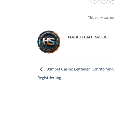
This entry was po
NABIULLAH RASOLI
Bdmbet Casino Leitfaden: Schritt-für-S
Registrierung