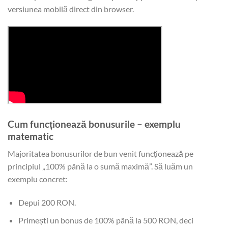
versiunea mobilă direct din browser.
Cum funcționează bonusurile – exemplu
matematic
Majoritatea bonusurilor de bun venit funcționează pe
principiul „100% până la o sumă maximă”. Să luăm un
exemplu concret:
Depui 200 RON.
Primești un bonus de 100% până la 500 RON, deci