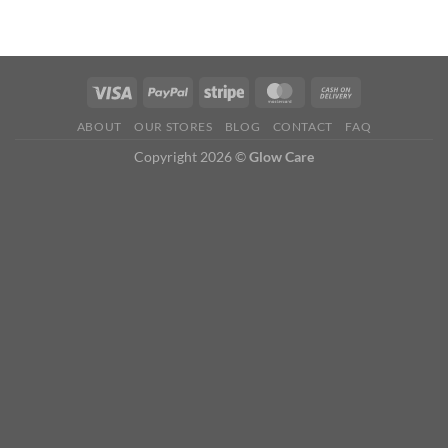
ABOUT
OUR STORES
BLOG
CONTACT
FAQ
Copyright 2026 ©
Glow Care