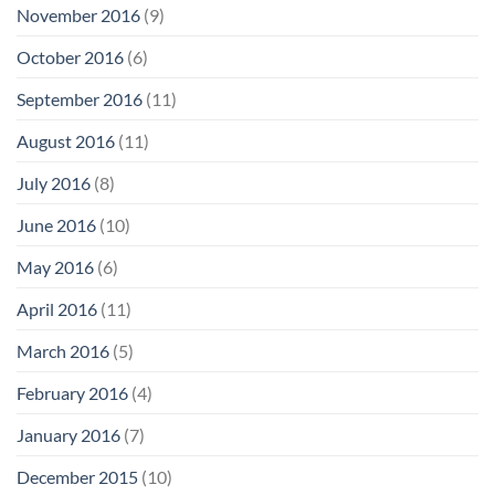
November 2016
(9)
October 2016
(6)
September 2016
(11)
August 2016
(11)
July 2016
(8)
June 2016
(10)
May 2016
(6)
April 2016
(11)
March 2016
(5)
February 2016
(4)
January 2016
(7)
December 2015
(10)