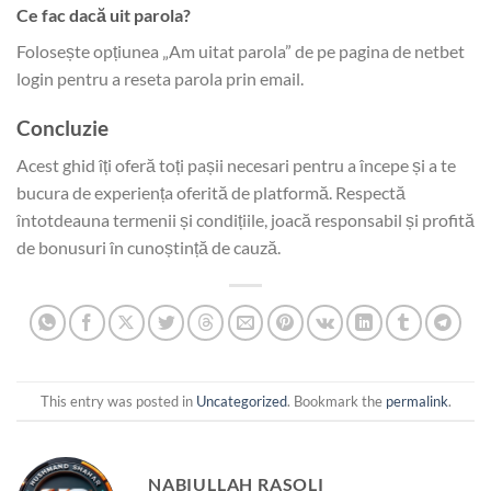
Ce fac dacă uit parola?
Folosește opțiunea „Am uitat parola” de pe pagina de netbet
login pentru a reseta parola prin email.
Concluzie
Acest ghid îți oferă toți pașii necesari pentru a începe și a te
bucura de experiența oferită de platformă. Respectă
întotdeauna termenii și condițiile, joacă responsabil și profită
de bonusuri în cunoștință de cauză.
This entry was posted in
Uncategorized
. Bookmark the
permalink
.
NABIULLAH RASOLI