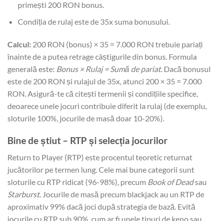
primești 200 RON bonus.
Condiția de rulaj este de 35x suma bonusului.
Calcul:
200 RON (bonus) × 35 = 7.000 RON trebuie pariați
înainte de a putea retrage câștigurile din bonus. Formula
generală este:
Bonus × Rulaj = Sumă de pariat
. Dacă bonusul
este de 200 RON și rulajul de 35x, atunci 200 × 35 = 7.000
RON. Asigură-te că citești termenii și condițiile specifice,
deoarece unele jocuri contribuie diferit la rulaj (de exemplu,
sloturile 100%, jocurile de masă doar 10-20%).
Bine de știut – RTP și selecția jocurilor
Return to Player (RTP) este procentul teoretic returnat
jucătorilor pe termen lung. Cele mai bune categorii sunt
sloturile cu RTP ridicat (96-98%), precum
Book of Dead
sau
Starburst
. Jocurile de masă precum blackjack au un RTP de
aproximativ 99% dacă joci după strategia de bază. Evită
jocurile cu RTP sub 90%, cum ar fi unele tipuri de keno sau