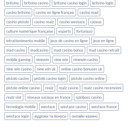
britsino
britsino casino
britsino casino login
britsino login
casino britsino
casino en ligne français
casino mad
casino pistolo
casino realz
casino westace
cazeus
culture numérique française
esports
fortunazo
intrattenimento mobile
jeux de casino en ligne
jeux en ligne
mad casino
madcasino
mad casino bonus
mad casino retrait
mobile gaming
ninewin
nine win
ninewin casino
nine win casino
nine win uk
online casino bonuses uk
pistolo casino
pistolo casino login
pistolo casino online
pistolo online casino
realz
realz casino
realz casino recensioni
realz slot
réseaux sociaux en france
spinboss casino
tecnologia mobile
westace
westace casino
westace france
westace login
відрізки та бонуси
онлайн-казино