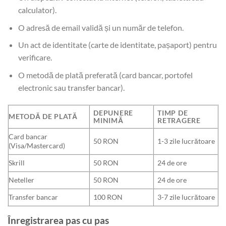
calculator).
O adresă de email validă și un număr de telefon.
Un act de identitate (carte de identitate, pașaport) pentru
verificare.
O metodă de plată preferată (card bancar, portofel
electronic sau transfer bancar).
DEPUNERE
TIMP DE
METODĂ DE PLATĂ
MINIMĂ
RETRAGERE
Card bancar
50 RON
1-3 zile lucrătoare
(Visa/Mastercard)
Skrill
50 RON
24 de ore
Neteller
50 RON
24 de ore
Transfer bancar
100 RON
3-7 zile lucrătoare
Înregistrarea pas cu pas