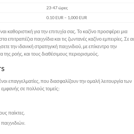
23-47 ώρες
0.10 EUR – 1,000 EUR
ίναι καθοριστική για την επιτυχία σας. Το καζίνο προσφέρει μια
α επιτραπέζια παιχνίδια και τις ζωντανές καζίνο εμπειρίες. Σε α
ετε την ιδανική στρατηγική παιχνιδιού, με επίκεντρο την
τα της ροής, και τους διαθέσιμους περιορισμούς.
rs
μένοι επαγγελματίες, που διασφαλίζουν την ομαλή λειτουργία των
ι εμφανής σε πολλούς τομείς:
ους παίκτες.
 παιχνιδιών.