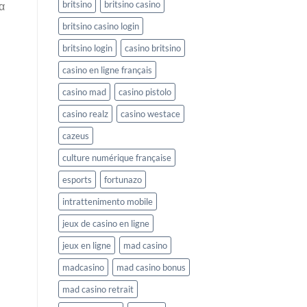
britsino
britsino casino
α
britsino casino login
britsino login
casino britsino
casino en ligne français
casino mad
casino pistolo
casino realz
casino westace
cazeus
culture numérique française
esports
fortunazo
intrattenimento mobile
jeux de casino en ligne
jeux en ligne
mad casino
madcasino
mad casino bonus
mad casino retrait