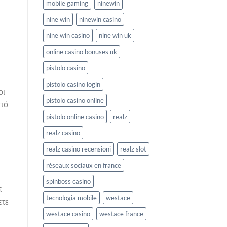
mobile gaming
ninewin
nine win
ninewin casino
nine win casino
nine win uk
online casino bonuses uk
pistolo casino
pistolo casino login
οι
pistolo casino online
από
pistolo online casino
realz
realz casino
realz casino recensioni
realz slot
réseaux sociaux en france
spinboss casino
ε
tecnologia mobile
westace
ετε
westace casino
westace france