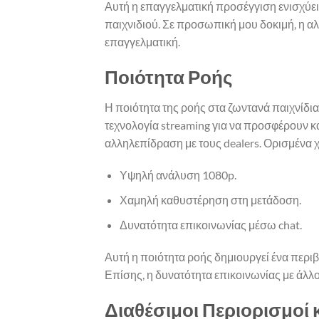
Αυτή η επαγγελματική προσέγγιση ενισχύει 
παιχνιδιού. Σε προσωπική μου δοκιμή, η αλ
επαγγελματική.
Ποιότητα Ροής
Η ποιότητα της ροής στα ζωντανά παιχνίδια
τεχνολογία streaming για να προσφέρουν καθ
αλληλεπίδραση με τους dealers. Ορισμένα 
Υψηλή ανάλυση 1080p.
Χαμηλή καθυστέρηση στη μετάδοση.
Δυνατότητα επικοινωνίας μέσω chat.
Αυτή η ποιότητα ροής δημιουργεί ένα περι
Επίσης, η δυνατότητα επικοινωνίας με άλλο
Διαθέσιμοι Περιορισμοί 