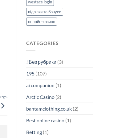
westace login
відрізки та бонуси
онлайн-казино
CATEGORIES
! Без рубрики
(3)
195
(107)
ai companion
(1)
wegs
Arctic Casino
(2)
bantamclothing.co.uk
(2)
Best online casino
(1)
Betting
(1)