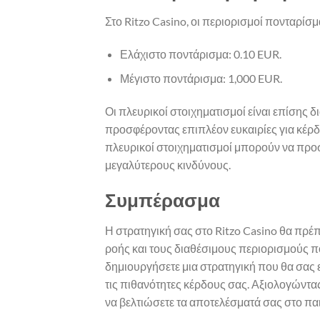
Στο Ritzo Casino, οι περιορισμοί πονταρίσμ
Ελάχιστο ποντάρισμα: 0.10 EUR.
Μέγιστο ποντάρισμα: 1,000 EUR.
Οι πλευρικοί στοιχηματισμοί είναι επίσης δ
προσφέροντας επιπλέον ευκαιρίες για κέρδη.
πλευρικοί στοιχηματισμοί μπορούν να πρ
μεγαλύτερους κινδύνους.
Συμπέρασμα
Η στρατηγική σας στο Ritzo Casino θα πρέπε
ροής και τους διαθέσιμους περιορισμούς πο
δημιουργήσετε μια στρατηγική που θα σας ε
τις πιθανότητες κέρδους σας. Αξιολογώντα
να βελτιώσετε τα αποτελέσματά σας στο παι