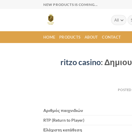
Skip
NEW PRODUCTS IS COMING...
to
content
Se
for
HOME
PRODUCTS
ABOUT
CONTACT
ritzo casino
: Δημιο
POSTED
Αριθμός παιχνιδιών
RTP (Return to Player)
Ελάχιστη κατάθεση