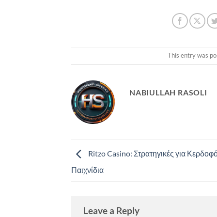
This entry was po
NABIULLAH RASOLI
Ritzo Casino: Στρατηγικές για Κερδοφ
Παιχνίδια
Leave a Reply