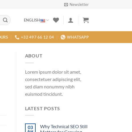
Newsletter
ENGLISH
OURS
+32 497 66 12 04
WHATSAPP
ABOUT
Lorem ipsum dolor sit amet,
consectetuer adipiscing elit,
sed diam nonummy nibh
euismod tincidunt.
LATEST POSTS
Why Technical SEO Still
03
Aug
Matters for Growing