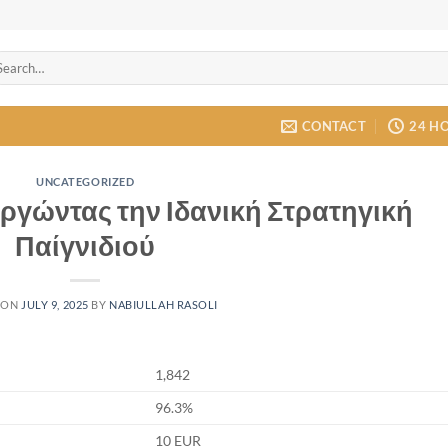
arch
:
CONTACT
24 H
UNCATEGORIZED
υργώντας την Ιδανική Στρατηγική
Παίγνιδιού
 ON
JULY 9, 2025
BY
NABIULLAH RASOLI
1,842
96.3%
10 EUR