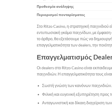
Προθεσμία ανάληψης
Περιορισμοί πονταρίσματος
Στο Ritzo Casino, η στρατηγική παιχνιδιού ε
εντυπωσιακή γκάμα παιχνίδων, με έμφαση στ
το άρθρο, θα εξετάσουμε πώς να δημιουργήσ
επαγγελματικότητα των dealers, την ποιότη
Επαγγελματισμός Deale
Οι dealers στο Ritzo Casino είναι εκπαιδευ
παιχνιδιών. Η επαγγελματικότητα τους είνα
Σωστή γνώση των κανόνων παιχνιδιών.
Φιλική και ευγενική εξυπηρέτηση προς τ
Ανταγωνιστική και δίκαιη διαχείριση των