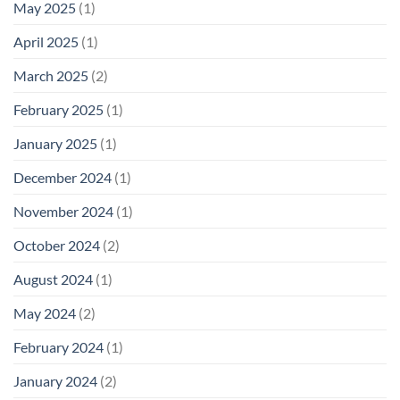
May 2025
(1)
April 2025
(1)
March 2025
(2)
February 2025
(1)
January 2025
(1)
December 2024
(1)
November 2024
(1)
October 2024
(2)
August 2024
(1)
May 2024
(2)
February 2024
(1)
January 2024
(2)