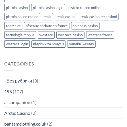
pistolo casino
pistolo casino login
pistolo casino online
pistolo online casino
realz
realz casino
realz casino recensioni
realz slot
réseaux sociaux en france
spinboss casino
tecnologia mobile
westace
westace casino
westace france
westace login
відрізки та бонуси
онлайн-казино
CATEGORIES
! Без рубрики
(3)
195
(107)
ai companion
(1)
Arctic Casino
(2)
bantamclothing.co.uk
(2)