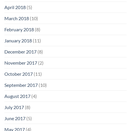
April 2018
(5)
March 2018
(10)
February 2018
(8)
January 2018
(11)
December 2017
(8)
November 2017
(2)
October 2017
(11)
September 2017
(10)
August 2017
(4)
July 2017
(8)
June 2017
(5)
May 2017
(4)