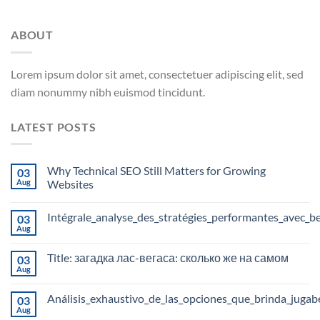
ABOUT
Lorem ipsum dolor sit amet, consectetuer adipiscing elit, sed
diam nonummy nibh euismod tincidunt.
LATEST POSTS
Why Technical SEO Still Matters for Growing
03
Aug
Websites
Intégrale_analyse_des_stratégies_performantes_avec_b
03
Aug
Title: загадка лас-вегаса: сколько же на самом
03
Aug
Análisis_exhaustivo_de_las_opciones_que_brinda_juga
03
Aug