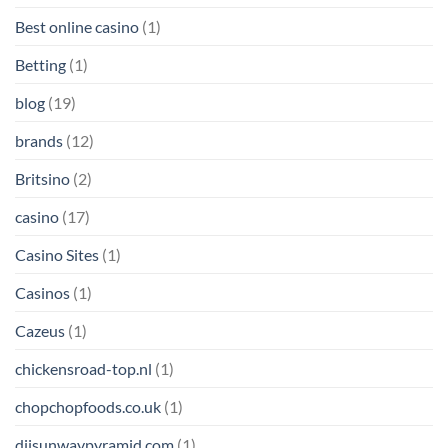
Best online casino
(1)
Betting
(1)
blog
(19)
brands
(12)
Britsino
(2)
casino
(17)
Casino Sites
(1)
Casinos
(1)
Cazeus
(1)
chickensroad-top.nl
(1)
chopchopfoods.co.uk
(1)
djisunwaypyramid.com
(1)