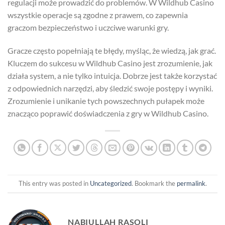
regulacji może prowadzić do problemów. W Wildhub Casino
wszystkie operacje są zgodne z prawem, co zapewnia
graczom bezpieczeństwo i uczciwe warunki gry.
Gracze często popełniają te błędy, myśląc, że wiedzą, jak grać.
Kluczem do sukcesu w Wildhub Casino jest zrozumienie, jak
działa system, a nie tylko intuicja. Dobrze jest także korzystać
z odpowiednich narzędzi, aby śledzić swoje postępy i wyniki.
Zrozumienie i unikanie tych powszechnych pułapek może
znacząco poprawić doświadczenia z gry w Wildhub Casino.
This entry was posted in
Uncategorized
. Bookmark the
permalink
.
NABIULLAH RASOLI