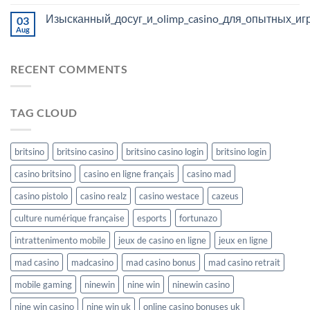
Изысканный_досуг_и_olimp_casino_для_опытных_иг
03
Aug
RECENT COMMENTS
TAG CLOUD
britsino
britsino casino
britsino casino login
britsino login
casino britsino
casino en ligne français
casino mad
casino pistolo
casino realz
casino westace
cazeus
culture numérique française
esports
fortunazo
intrattenimento mobile
jeux de casino en ligne
jeux en ligne
mad casino
madcasino
mad casino bonus
mad casino retrait
mobile gaming
ninewin
nine win
ninewin casino
nine win casino
nine win uk
online casino bonuses uk