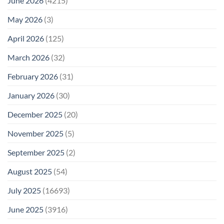
June 2026
(4215)
May 2026
(3)
April 2026
(125)
March 2026
(32)
February 2026
(31)
January 2026
(30)
December 2025
(20)
November 2025
(5)
September 2025
(2)
August 2025
(54)
July 2025
(16693)
June 2025
(3916)