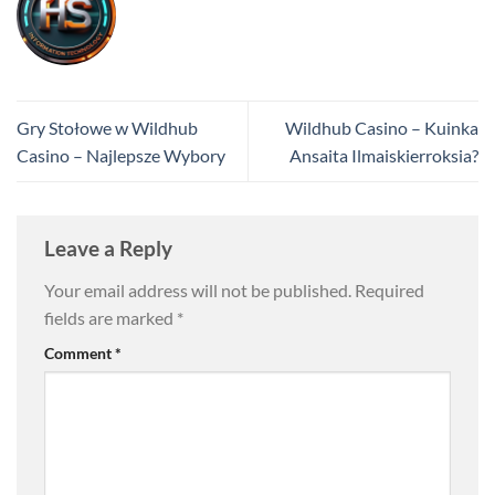
Gry Stołowe w Wildhub
Wildhub Casino – Kuinka
Casino – Najlepsze Wybory
Ansaita Ilmaiskierroksia?
Leave a Reply
Your email address will not be published.
Required
fields are marked
*
Comment
*