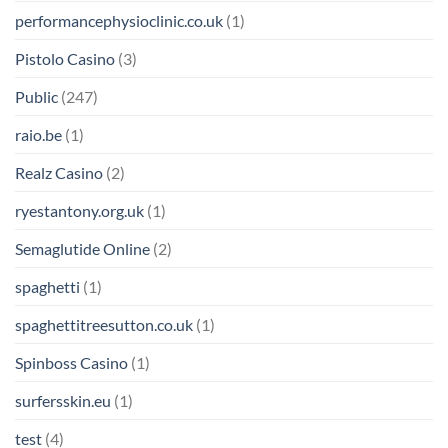
performancephysioclinic.co.uk
(1)
Pistolo Casino
(3)
Public
(247)
raio.be
(1)
Realz Casino
(2)
ryestantony.org.uk
(1)
Semaglutide Online
(2)
spaghetti
(1)
spaghettitreesutton.co.uk
(1)
Spinboss Casino
(1)
surfersskin.eu
(1)
test
(4)