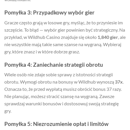
Pomyłka 3: Przypadkowy wybór gier
Gracze często grają w losowe gry, myśląc, że to przyniesie im
szczęście. To błąd — wybór gier powinien być strategiczny. Na
przykład, w Wildhub Casino znajduje się około
1,840 gier
, ale
nie wszystkie mają takie same szanse na wygraną. Wybieraj
gry, które znasz i w które dobrze grasz.
Pomyłka 4: Zaniechanie strategii obrotu
Wiele osób nie zdaje sobie sprawy z istotności strategii
obrotu. Wymogi obrotu na bonusy w Wildhub wynoszą
37x
.
Oznacza to, że przed wypłatą musisz obrócić bonus 37 razy.
Nie planując, możesz stracić szansę na wygraną. Zawsze
sprawdzaj warunki bonusów i dostosowuj swoją strategię
gry.
Pomyłka 5: Niezrozumienie opłat i limitów