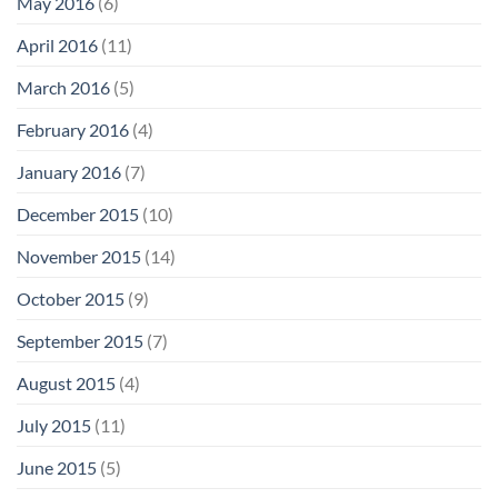
May 2016
(6)
April 2016
(11)
March 2016
(5)
February 2016
(4)
January 2016
(7)
December 2015
(10)
November 2015
(14)
October 2015
(9)
September 2015
(7)
August 2015
(4)
July 2015
(11)
June 2015
(5)