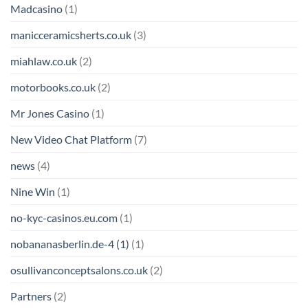
Madcasino
(1)
manicceramicsherts.co.uk
(3)
miahlaw.co.uk
(2)
motorbooks.co.uk
(2)
Mr Jones Casino
(1)
New Video Chat Platform
(7)
news
(4)
Nine Win
(1)
no-kyc-casinos.eu.com
(1)
nobananasberlin.de-4 (1)
(1)
osullivanconceptsalons.co.uk
(2)
Partners
(2)