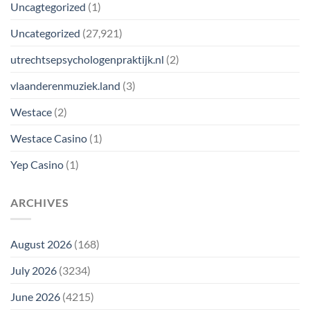
Uncagtegorized
(1)
Uncategorized
(27,921)
utrechtsepsychologenpraktijk.nl
(2)
vlaanderenmuziek.land
(3)
Westace
(2)
Westace Casino
(1)
Yep Casino
(1)
ARCHIVES
August 2026
(168)
July 2026
(3234)
June 2026
(4215)