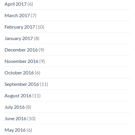
April 2017
(6)
March 2017
(7)
February 2017
(10)
January 2017
(8)
December 2016
(9)
November 2016
(9)
October 2016
(6)
September 2016
(11)
August 2016
(11)
July 2016
(8)
June 2016
(10)
May 2016
(6)