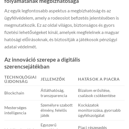
folyamatának megbízhatósága
Az egyik legfontosabb aspektus a megbízhatóság és az
ügyfélvédelem, amely a rodeoslot befizetés jelentésében is
megmutatkozik. Ez az oldal világos, biztonságos és gyors
fizetési lehetőségeket kínál, amelyek megfelelnek a magyar
hatósági előírásoknak, és biztosítják a játékosok pénzügyi
adatai védelmét.
Az innováció szerepe a digitális
szerencsejátékban
TECHNOLÓGIAI
JELLEMZŐK
HATÁSOK A PIACRA
ÚJDONSÁG
Átláthatóság,
Bizalom erősítése,
Blockchain
transzparencia
csalások csökkentése
Személyre szabott
Kockázatok
Mesterséges
élmény, felelős
monitorozása, gyorsabb
intelligencia
játék
ügyfélszolgálat
Egyszerű
Piaci részesedés