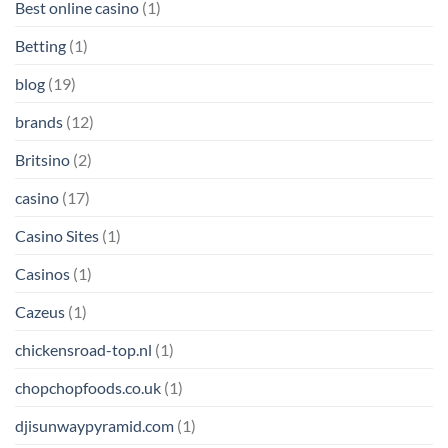
Best online casino
(1)
Betting
(1)
blog
(19)
brands
(12)
Britsino
(2)
casino
(17)
Casino Sites
(1)
Casinos
(1)
Cazeus
(1)
chickensroad-top.nl
(1)
chopchopfoods.co.uk
(1)
djisunwaypyramid.com
(1)