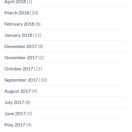
April 2018
(5)
March 2018
(10)
February 2018
(8)
January 2018
(11)
December 2017
(8)
November 2017
(2)
October 2017
(11)
September 2017
(10)
August 2017
(4)
July 2017
(8)
June 2017
(5)
May 2017
(4)