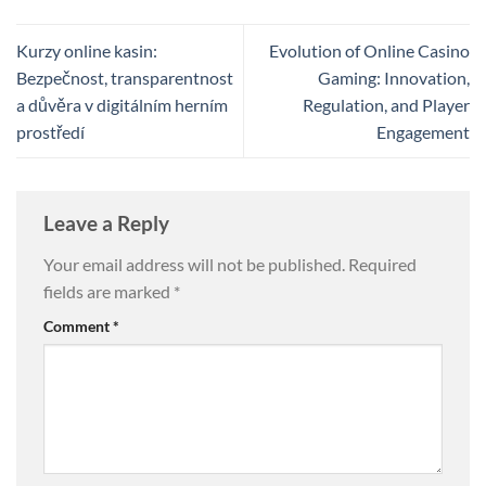
Kurzy online kasin:
Evolution of Online Casino
Bezpečnost, transparentnost
Gaming: Innovation,
a důvěra v digitálním herním
Regulation, and Player
prostředí
Engagement
Leave a Reply
Your email address will not be published.
Required
fields are marked
*
Comment
*