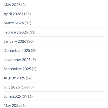
May 2026
(3)
April 2026
(125)
March 2026
(32)
February 2026
(31)
January 2026
(30)
December 2025
(20)
November 2025
(5)
September 2025
(2)
August 2025
(54)
July 2025
(16693)
June 2025
(3916)
May 2025
(1)