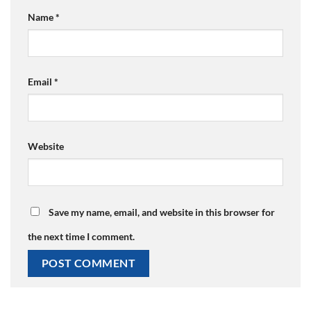
Name
*
Email
*
Website
Save my name, email, and website in this browser for
the next time I comment.