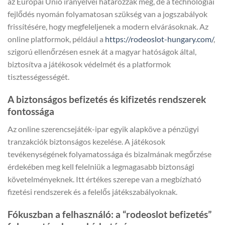
az Európai Unió irányelvei határozzák meg, de a technológiai
fejlődés nyomán folyamatosan szükség van a jogszabályok
frissítésére, hogy megfeleljenek a modern elvárásoknak. Az
online platformok, például a
https://rodeoslot-hungary.com/
,
szigorú ellenőrzésen esnek át a magyar hatóságok által,
biztosítva a játékosok védelmét és a platformok
tisztességességét.
A biztonságos befizetés és kifizetés rendszerek
fontossága
Az online szerencsejáték-ipar egyik alapköve a pénzügyi
tranzakciók biztonságos kezelése. A játékosok
tevékenységének folyamatossága és bizalmának megőrzése
érdekében meg kell felelniük a legmagasabb biztonsági
követelményeknek. Itt értékes szerepe van a megbízható
fizetési rendszerek és a felelős játékszabályoknak.
Fókuszban a felhasználó: a “rodeoslot befizetés”