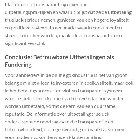
Platforms die transparant zijn over hun
uitbetalingspraktijken en waaruit blijkt dat ze de
uitbetaling
trueluck
serieus nemen, genieten van een hogere loyaliteit
en positieve reviews. In een markt waarin consumenten
steeds kritischer worden, maakt deze transparantie een
significant verschil.
Conclusie: Betrouwbare Uitbetalingen als
Fundering
Voor aanbieders in de online gokindustrie is het van groot
belang om niet alleen te investeren in spelkwaliteit, maar ook
in het betalingsproces. Een vlot en transparant systeem
waarin spelers erop kunnen vertrouwen dat hun winsten
worden uitbetaald, vormt de kern van een duurzame
reputatie. De informatie over uitbetaling trueluck
onderstreept de noodzaak van die transparantie en
betrouwbaarheid, die tegenwoordig de maatstaf vormen
voor modern gokonderwijs en klantenbinding.