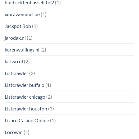
huidziektenhasselt.be2
(1)
ixorawemmel.be
(1)
Jackpot Bob
(1)
jarodak.nl
(1)
karenwullings.nl
(2)
lariwo.nl
(2)
Listcrawler
(2)
Listcrawler buffalo
(1)
Listcrawler chicago
(2)
Listcrawler houston
(3)
Lizaro Casino Online
(1)
Locowin
(1)