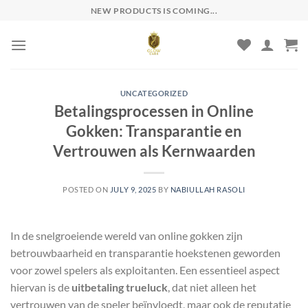
Skip
NEW PRODUCTS IS COMING...
to
content
UNCATEGORIZED
Betalingsprocessen in Online
Gokken: Transparantie en
Vertrouwen als Kernwaarden
POSTED ON
JULY 9, 2025
BY
NABIULLAH RASOLI
In de snelgroeiende wereld van online gokken zijn
betrouwbaarheid en transparantie hoekstenen geworden
voor zowel spelers als exploitanten. Een essentieel aspect
hiervan is de
uitbetaling trueluck
, dat niet alleen het
vertrouwen van de speler beïnvloedt, maar ook de reputatie