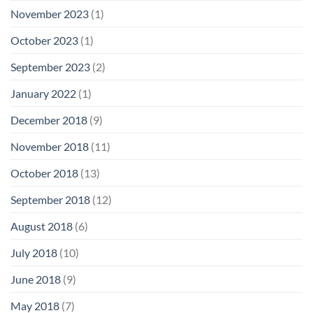
November 2023
(1)
October 2023
(1)
September 2023
(2)
January 2022
(1)
December 2018
(9)
November 2018
(11)
October 2018
(13)
September 2018
(12)
August 2018
(6)
July 2018
(10)
June 2018
(9)
May 2018
(7)