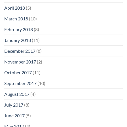
April 2018
(5)
March 2018
(10)
February 2018
(8)
January 2018
(11)
December 2017
(8)
November 2017
(2)
October 2017
(11)
September 2017
(10)
August 2017
(4)
July 2017
(8)
June 2017
(5)
May 2017
(4)