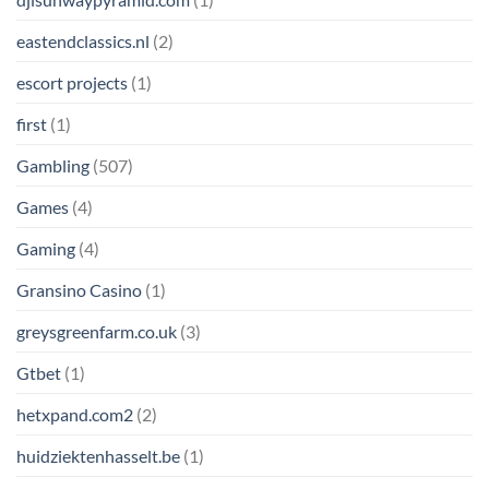
eastendclassics.nl
(2)
escort projects
(1)
first
(1)
Gambling
(507)
Games
(4)
Gaming
(4)
Gransino Casino
(1)
greysgreenfarm.co.uk
(3)
Gtbet
(1)
hetxpand.com2
(2)
huidziektenhasselt.be
(1)