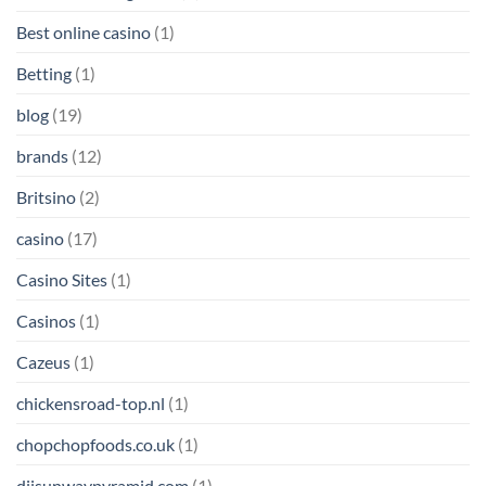
Best online casino
(1)
Betting
(1)
blog
(19)
brands
(12)
Britsino
(2)
casino
(17)
Casino Sites
(1)
Casinos
(1)
Cazeus
(1)
chickensroad-top.nl
(1)
chopchopfoods.co.uk
(1)
djisunwaypyramid.com
(1)