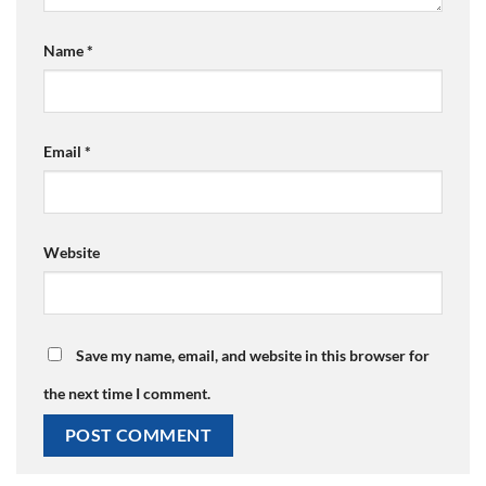
Name
*
Email
*
Website
Save my name, email, and website in this browser for
the next time I comment.