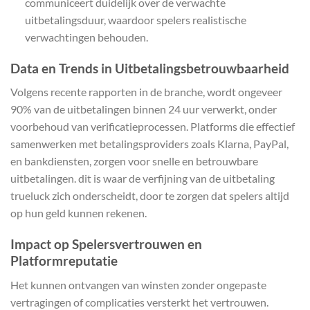
communiceert duidelijk over de verwachte
uitbetalingsduur, waardoor spelers realistische
verwachtingen behouden.
Data en Trends in Uitbetalingsbetrouwbaarheid
Volgens recente rapporten in de branche, wordt ongeveer
90% van de uitbetalingen binnen 24 uur verwerkt, onder
voorbehoud van verificatieprocessen. Platforms die effectief
samenwerken met betalingsproviders zoals Klarna, PayPal,
en bankdiensten, zorgen voor snelle en betrouwbare
uitbetalingen. dit is waar de verfijning van de uitbetaling
trueluck zich onderscheidt, door te zorgen dat spelers altijd
op hun geld kunnen rekenen.
Impact op Spelersvertrouwen en
Platformreputatie
Het kunnen ontvangen van winsten zonder ongepaste
vertragingen of complicaties versterkt het vertrouwen.