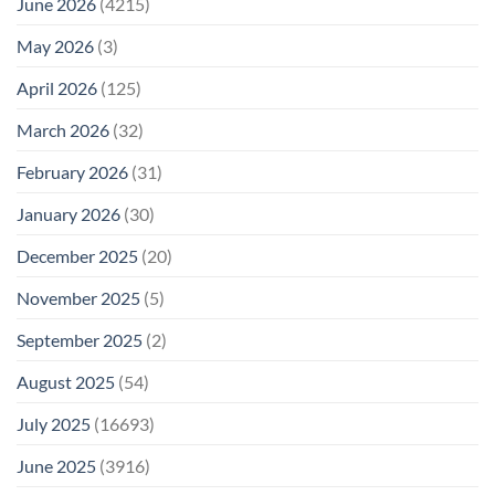
June 2026
(4215)
May 2026
(3)
April 2026
(125)
March 2026
(32)
February 2026
(31)
January 2026
(30)
December 2025
(20)
November 2025
(5)
September 2025
(2)
August 2025
(54)
July 2025
(16693)
June 2025
(3916)