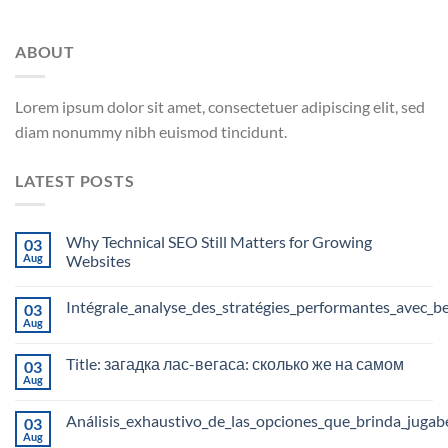
ABOUT
Lorem ipsum dolor sit amet, consectetuer adipiscing elit, sed
diam nonummy nibh euismod tincidunt.
LATEST POSTS
Why Technical SEO Still Matters for Growing
03
Aug
Websites
Intégrale_analyse_des_stratégies_performantes_avec_b
03
Aug
Title: загадка лас-вегаса: сколько же на самом
03
Aug
Análisis_exhaustivo_de_las_opciones_que_brinda_juga
03
Aug