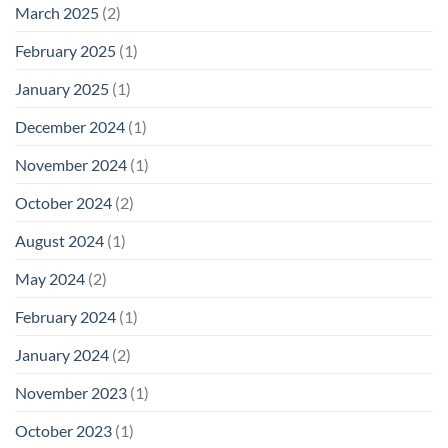
March 2025
(2)
February 2025
(1)
January 2025
(1)
December 2024
(1)
November 2024
(1)
October 2024
(2)
August 2024
(1)
May 2024
(2)
February 2024
(1)
January 2024
(2)
November 2023
(1)
October 2023
(1)