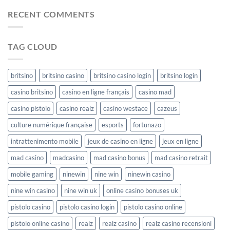
RECENT COMMENTS
TAG CLOUD
britsino
britsino casino
britsino casino login
britsino login
casino britsino
casino en ligne français
casino mad
casino pistolo
casino realz
casino westace
cazeus
culture numérique française
esports
fortunazo
intrattenimento mobile
jeux de casino en ligne
jeux en ligne
mad casino
madcasino
mad casino bonus
mad casino retrait
mobile gaming
ninewin
nine win
ninewin casino
nine win casino
nine win uk
online casino bonuses uk
pistolo casino
pistolo casino login
pistolo casino online
pistolo online casino
realz
realz casino
realz casino recensioni