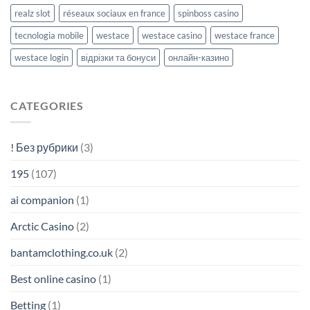
realz slot
réseaux sociaux en france
spinboss casino
tecnologia mobile
westace
westace casino
westace france
westace login
відрізки та бонуси
онлайн-казино
CATEGORIES
! Без рубрики
(3)
195
(107)
ai companion
(1)
Arctic Casino
(2)
bantamclothing.co.uk
(2)
Best online casino
(1)
Betting
(1)