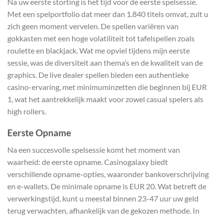
Na uw eerste storting is het tijd voor de eerste spelsessie.
Met een spelportfolio dat meer dan 1.840 titels omvat, zult u
zich geen moment vervelen. De spellen variëren van
gokkasten met een hoge volatiliteit tot tafelspellen zoals
roulette en blackjack. Wat me opviel tijdens mijn eerste
sessie, was de diversiteit aan thema’s en de kwaliteit van de
graphics. De live dealer spellen bieden een authentieke
casino-ervaring, met minimuminzetten die beginnen bij EUR
1, wat het aantrekkelijk maakt voor zowel casual spelers als
high rollers.
Eerste Opname
Na een succesvolle spelsessie komt het moment van
waarheid: de eerste opname. Casinogalaxy biedt
verschillende opname-opties, waaronder bankoverschrijving
en e-wallets. De minimale opname is EUR 20. Wat betreft de
verwerkingstijd, kunt u meestal binnen 23-47 uur uw geld
terug verwachten, afhankelijk van de gekozen methode. In