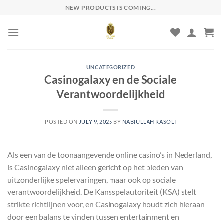
Skip
NEW PRODUCTS IS COMING...
to
content
UNCATEGORIZED
Casinogalaxy en de Sociale
Verantwoordelijkheid
POSTED ON
JULY 9, 2025
BY
NABIULLAH RASOLI
Als een van de toonaangevende online casino’s in Nederland,
is Casinogalaxy niet alleen gericht op het bieden van
uitzonderlijke spelervaringen, maar ook op sociale
verantwoordelijkheid. De Kansspelautoriteit (KSA) stelt
strikte richtlijnen voor, en Casinogalaxy houdt zich hieraan
door een balans te vinden tussen entertainment en