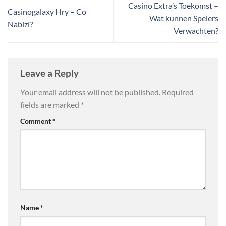
Casino Extra’s Toekomst –
Casinogalaxy Hry – Co
Wat kunnen Spelers
Nabízí?
Verwachten?
Leave a Reply
Your email address will not be published.
Required
fields are marked
*
Comment
*
Name
*