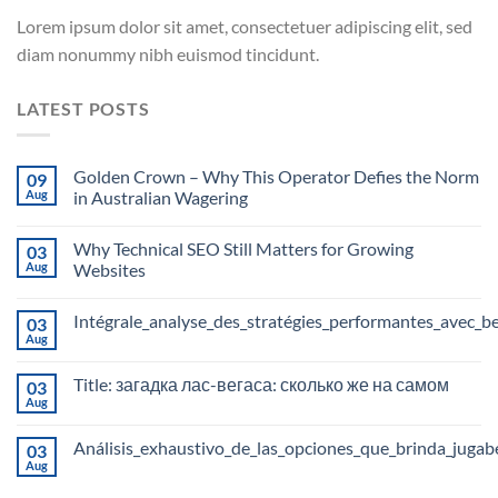
Lorem ipsum dolor sit amet, consectetuer adipiscing elit, sed
diam nonummy nibh euismod tincidunt.
LATEST POSTS
Golden Crown – Why This Operator Defies the Norm
09
Aug
in Australian Wagering
Why Technical SEO Still Matters for Growing
03
Aug
Websites
Intégrale_analyse_des_stratégies_performantes_avec_b
03
Aug
Title: загадка лас-вегаса: сколько же на самом
03
Aug
Análisis_exhaustivo_de_las_opciones_que_brinda_juga
03
Aug