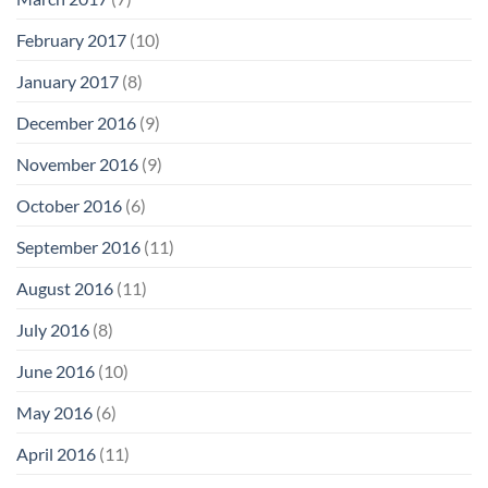
February 2017
(10)
January 2017
(8)
December 2016
(9)
November 2016
(9)
October 2016
(6)
September 2016
(11)
August 2016
(11)
July 2016
(8)
June 2016
(10)
May 2016
(6)
April 2016
(11)