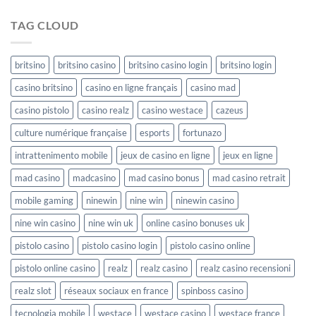
TAG CLOUD
britsino
britsino casino
britsino casino login
britsino login
casino britsino
casino en ligne français
casino mad
casino pistolo
casino realz
casino westace
cazeus
culture numérique française
esports
fortunazo
intrattenimento mobile
jeux de casino en ligne
jeux en ligne
mad casino
madcasino
mad casino bonus
mad casino retrait
mobile gaming
ninewin
nine win
ninewin casino
nine win casino
nine win uk
online casino bonuses uk
pistolo casino
pistolo casino login
pistolo casino online
pistolo online casino
realz
realz casino
realz casino recensioni
realz slot
réseaux sociaux en france
spinboss casino
tecnologia mobile
westace
westace casino
westace france