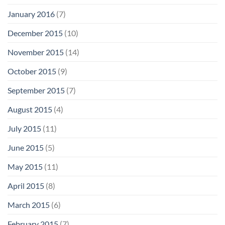
January 2016
(7)
December 2015
(10)
November 2015
(14)
October 2015
(9)
September 2015
(7)
August 2015
(4)
July 2015
(11)
June 2015
(5)
May 2015
(11)
April 2015
(8)
March 2015
(6)
February 2015
(7)