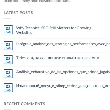
diam nonummy nibh euismod tincidunt.
LATEST POSTS
Why Technical SEO Still Matters for Growing
03
Aug
Websites
Intégrale_analyse_des_stratégies_performantes_avec_b
03
Aug
Title: загадка лас-вегаса: сколько же на самом
03
Aug
Análisis_exhaustivo_de_las_opciones_que_brinda_juga
03
Aug
Изысканный_досуг_и_olimp_casino_для_опытных_иг
03
Aug
RECENT COMMENTS