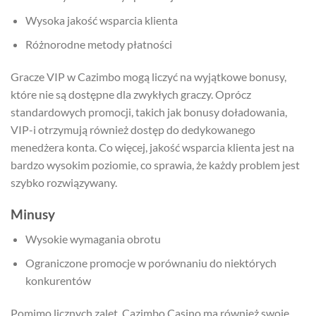
Wysoka jakość wsparcia klienta
Różnorodne metody płatności
Gracze VIP w Cazimbo mogą liczyć na wyjątkowe bonusy,
które nie są dostępne dla zwykłych graczy. Oprócz
standardowych promocji, takich jak bonusy doładowania,
VIP-i otrzymują również dostęp do dedykowanego
menedżera konta. Co więcej, jakość wsparcia klienta jest na
bardzo wysokim poziomie, co sprawia, że każdy problem jest
szybko rozwiązywany.
Minusy
Wysokie wymagania obrotu
Ograniczone promocje w porównaniu do niektórych
konkurentów
Pomimo licznych zalet, Cazimbo Casino ma również swoje