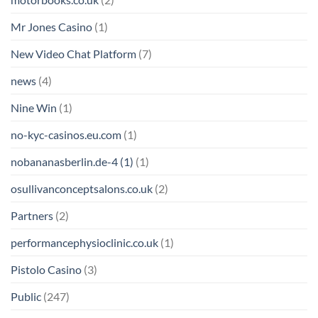
Mr Jones Casino
(1)
New Video Chat Platform
(7)
news
(4)
Nine Win
(1)
no-kyc-casinos.eu.com
(1)
nobananasberlin.de-4 (1)
(1)
osullivanconceptsalons.co.uk
(2)
Partners
(2)
performancephysioclinic.co.uk
(1)
Pistolo Casino
(3)
Public
(247)