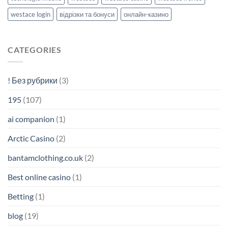
westace login
відрізки та бонуси
онлайн-казино
CATEGORIES
! Без рубрики
(3)
195
(107)
ai companion
(1)
Arctic Casino
(2)
bantamclothing.co.uk
(2)
Best online casino
(1)
Betting
(1)
blog
(19)