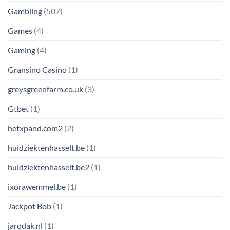
Gambling
(507)
Games
(4)
Gaming
(4)
Gransino Casino
(1)
greysgreenfarm.co.uk
(3)
Gtbet
(1)
hetxpand.com2
(2)
huidziektenhasselt.be
(1)
huidziektenhasselt.be2
(1)
ixorawemmel.be
(1)
Jackpot Bob
(1)
jarodak.nl
(1)