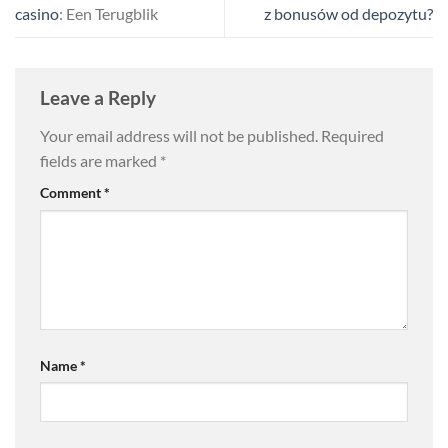
casino
: Een Terugblik
z bonusów od depozytu?
Leave a Reply
Your email address will not be published.
Required
fields are marked
*
Comment
*
Name
*