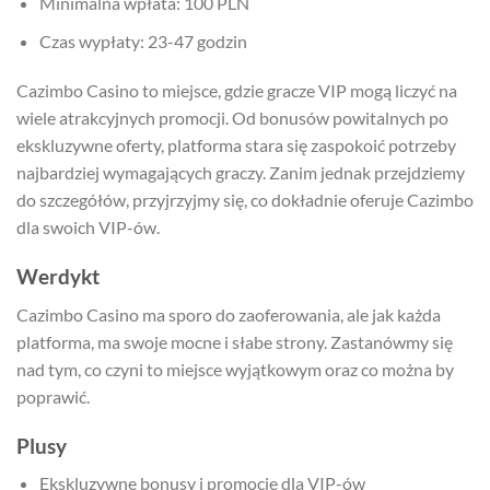
Minimalna wpłata: 100 PLN
Czas wypłaty: 23-47 godzin
Cazimbo Casino to miejsce, gdzie gracze VIP mogą liczyć na
wiele atrakcyjnych promocji. Od bonusów powitalnych po
ekskluzywne oferty, platforma stara się zaspokoić potrzeby
najbardziej wymagających graczy. Zanim jednak przejdziemy
do szczegółów, przyjrzyjmy się, co dokładnie oferuje Cazimbo
dla swoich VIP-ów.
Werdykt
Cazimbo Casino ma sporo do zaoferowania, ale jak każda
platforma, ma swoje mocne i słabe strony. Zastanówmy się
nad tym, co czyni to miejsce wyjątkowym oraz co można by
poprawić.
Plusy
Ekskluzywne bonusy i promocje dla VIP-ów