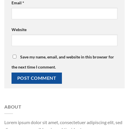
Email
*
Website
Save my name, email, and website in this browser for
the next time I comment.
ABOUT
Lorem ipsum dolor sit amet, consectetuer adipiscing elit, sed