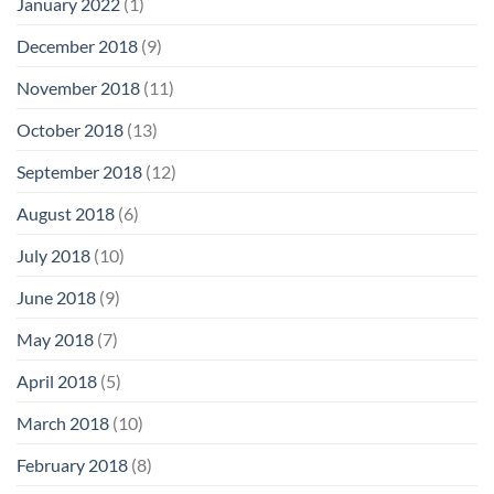
January 2022
(1)
December 2018
(9)
November 2018
(11)
October 2018
(13)
September 2018
(12)
August 2018
(6)
July 2018
(10)
June 2018
(9)
May 2018
(7)
April 2018
(5)
March 2018
(10)
February 2018
(8)