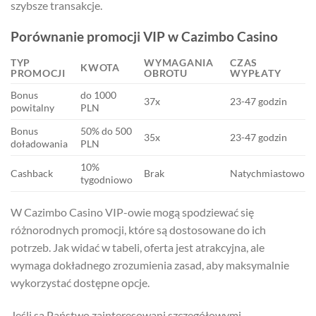
szybsze transakcje.
Porównanie promocji VIP w Cazimbo Casino
TYP
WYMAGANIA
CZAS
KWOTA
PROMOCJI
OBROTU
WYPŁATY
Bonus
do 1000
37x
23-47 godzin
powitalny
PLN
Bonus
50% do 500
35x
23-47 godzin
doładowania
PLN
10%
Cashback
Brak
Natychmiastowo
tygodniowo
W Cazimbo Casino VIP-owie mogą spodziewać się
różnorodnych promocji, które są dostosowane do ich
potrzeb. Jak widać w tabeli, oferta jest atrakcyjna, ale
wymaga dokładnego zrozumienia zasad, aby maksymalnie
wykorzystać dostępne opcje.
Jeśli są Państwo zainteresowani szczegółowymi