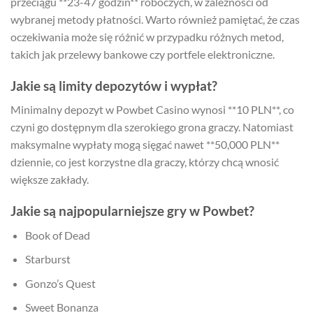
przeciągu **23-47 godzin** roboczych, w zależności od
wybranej metody płatności. Warto również pamiętać, że czas
oczekiwania może się różnić w przypadku różnych metod,
takich jak przelewy bankowe czy portfele elektroniczne.
Jakie są limity depozytów i wypłat?
Minimalny depozyt w Powbet Casino wynosi **10 PLN**, co
czyni go dostępnym dla szerokiego grona graczy. Natomiast
maksymalne wypłaty mogą sięgać nawet **50,000 PLN**
dziennie, co jest korzystne dla graczy, którzy chcą wnosić
większe zakłady.
Jakie są najpopularniejsze gry w Powbet?
Book of Dead
Starburst
Gonzo’s Quest
Sweet Bonanza