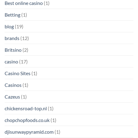
Best online casino
(1)
Betting
(1)
blog
(19)
brands
(12)
Britsino
(2)
casino
(17)
Casino Sites
(1)
Casinos
(1)
Cazeus
(1)
chickensroad-top.nl
(1)
chopchopfoods.co.uk
(1)
djisunwaypyramid.com
(1)