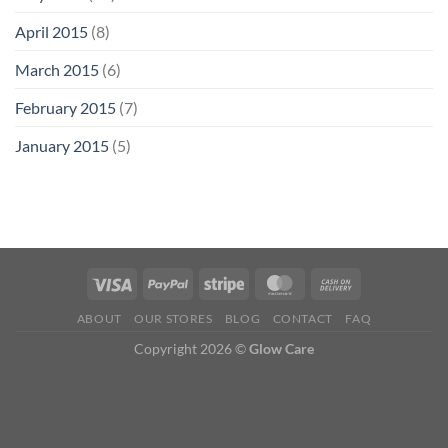
April 2015
(8)
March 2015
(6)
February 2015
(7)
January 2015
(5)
ABOUT
OUR STORES
BLOG
CONTACT
FAQ
Copyright 2026 ©
Glow Care