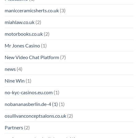
manicceramicsherts.co.uk
(3)
miahlaw.co.uk
(2)
motorbooks.co.uk
(2)
Mr Jones Casino
(1)
New Video Chat Platform
(7)
news
(4)
Nine Win
(1)
no-kyc-casinos.eu.com
(1)
nobananasberlin.de-4 (1)
(1)
osullivanconceptsalons.co.uk
(2)
Partners
(2)