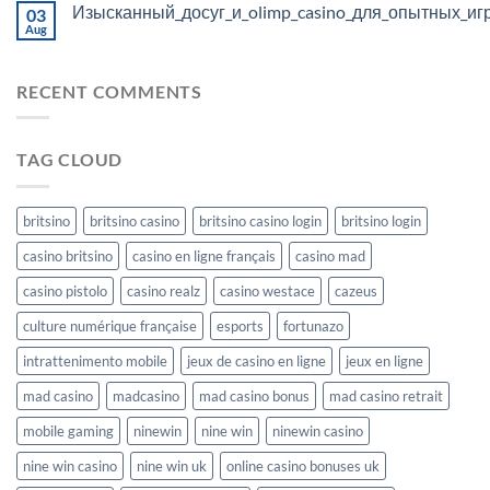
Изысканный_досуг_и_olimp_casino_для_опытных_иг
03
Aug
RECENT COMMENTS
TAG CLOUD
britsino
britsino casino
britsino casino login
britsino login
casino britsino
casino en ligne français
casino mad
casino pistolo
casino realz
casino westace
cazeus
culture numérique française
esports
fortunazo
intrattenimento mobile
jeux de casino en ligne
jeux en ligne
mad casino
madcasino
mad casino bonus
mad casino retrait
mobile gaming
ninewin
nine win
ninewin casino
nine win casino
nine win uk
online casino bonuses uk