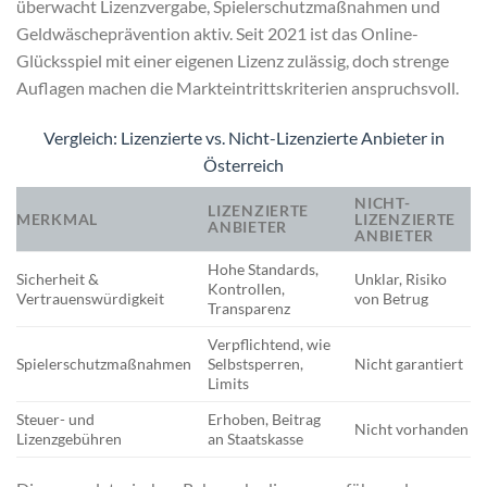
überwacht Lizenzvergabe, Spielerschutzmaßnahmen und
Geldwäscheprävention aktiv. Seit 2021 ist das Online-
Glücksspiel mit einer eigenen Lizenz zulässig, doch strenge
Auflagen machen die Markteintrittskriterien anspruchsvoll.
Vergleich: Lizenzierte vs. Nicht-Lizenzierte Anbieter in
Österreich
NICHT-
LIZENZIERTE
MERKMAL
LIZENZIERTE
ANBIETER
ANBIETER
Hohe Standards,
Sicherheit &
Unklar, Risiko
Kontrollen,
Vertrauenswürdigkeit
von Betrug
Transparenz
Verpflichtend, wie
Spielerschutzmaßnahmen
Selbstsperren,
Nicht garantiert
Limits
Steuer- und
Erhoben, Beitrag
Nicht vorhanden
Lizenzgebühren
an Staatskasse