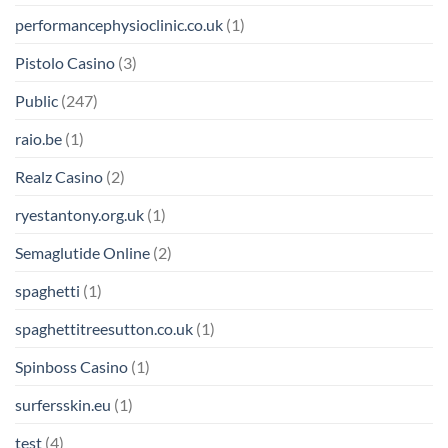
performancephysioclinic.co.uk
(1)
Pistolo Casino
(3)
Public
(247)
raio.be
(1)
Realz Casino
(2)
ryestantony.org.uk
(1)
Semaglutide Online
(2)
spaghetti
(1)
spaghettitreesutton.co.uk
(1)
Spinboss Casino
(1)
surfersskin.eu
(1)
test
(4)