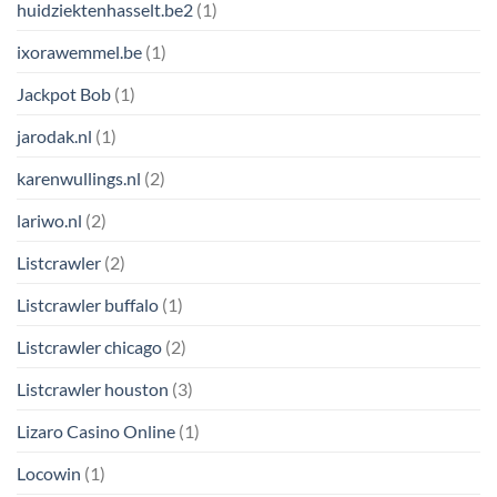
huidziektenhasselt.be2
(1)
ixorawemmel.be
(1)
Jackpot Bob
(1)
jarodak.nl
(1)
karenwullings.nl
(2)
lariwo.nl
(2)
Listcrawler
(2)
Listcrawler buffalo
(1)
Listcrawler chicago
(2)
Listcrawler houston
(3)
Lizaro Casino Online
(1)
Locowin
(1)