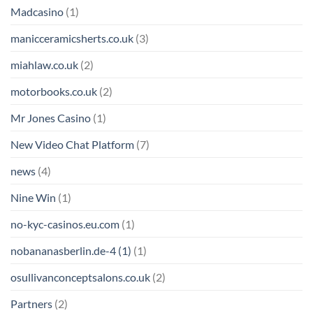
Madcasino
(1)
manicceramicsherts.co.uk
(3)
miahlaw.co.uk
(2)
motorbooks.co.uk
(2)
Mr Jones Casino
(1)
New Video Chat Platform
(7)
news
(4)
Nine Win
(1)
no-kyc-casinos.eu.com
(1)
nobananasberlin.de-4 (1)
(1)
osullivanconceptsalons.co.uk
(2)
Partners
(2)