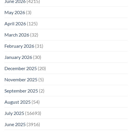
June 2026
(4215)
May 2026
(3)
April 2026
(125)
March 2026
(32)
February 2026
(31)
January 2026
(30)
December 2025
(20)
November 2025
(5)
September 2025
(2)
August 2025
(54)
July 2025
(16693)
June 2025
(3916)