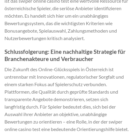
ist das swiper online casino test eine wertvolle Ressource für
österreichische Spieler, die seriöse Anbieter identifizieren
möchten. Es handelt sich hier um ein unabhängiges
Bewertungssystem, das die wichtigsten Kriterien wie
Bonusangebote, Spielauswahl, Zahlungsmethoden und
Nutzerbewertungen kritisch analysiert.
Schlussfolgerung: Eine nachhaltige Strategie für
Branchenakteure und Verbraucher
Die Zukunft des Online-Glücksspiels in Österreich ist
untrennbar mit Innovationen, regulatorischer Sorgfalt und
einem starken Fokus auf Spielerschutz verbunden.
Plattformen, die Qualität durch geprüfte Standards und
transparente Angebote demonstrieren, setzen sich
langfristig durch. Für Spieler bedeutet dies, sich bei der
Auswahl ihrer Anbieter an objektive, unabhängige
Bewertungen zu orientieren – eine Rolle, in der der swiper
online casino test eine bedeutende Orientierungshilfe bietet.