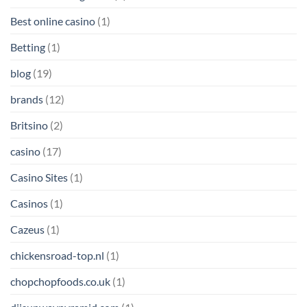
Best online casino
(1)
Betting
(1)
blog
(19)
brands
(12)
Britsino
(2)
casino
(17)
Casino Sites
(1)
Casinos
(1)
Cazeus
(1)
chickensroad-top.nl
(1)
chopchopfoods.co.uk
(1)