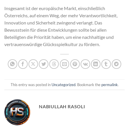
Insgesamt ist der europäische Markt, einschließlich
Österreichs, auf einem Weg, der mehr Verantwortlichkeit,
Innovation und Sicherheit zwingend verlangt. Das
Bewusstsein für diese Entwicklungen sollte bei allen
Beteiligten die Priorität haben, um eine nachhaltige und
vertrauenswürdige Glücksspielkultur zu fördern.
This entry was posted in
Uncategorized
. Bookmark the
permalink
.
NABIULLAH RASOLI