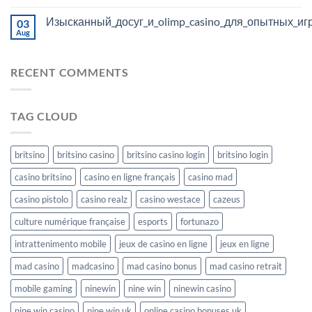
Изысканный_досуг_и_olimp_casino_для_опытных_иг
03
Aug
RECENT COMMENTS
TAG CLOUD
britsino
britsino casino
britsino casino login
britsino login
casino britsino
casino en ligne français
casino mad
casino pistolo
casino realz
casino westace
cazeus
culture numérique française
esports
fortunazo
intrattenimento mobile
jeux de casino en ligne
jeux en ligne
mad casino
madcasino
mad casino bonus
mad casino retrait
mobile gaming
ninewin
nine win
ninewin casino
nine win casino
nine win uk
online casino bonuses uk