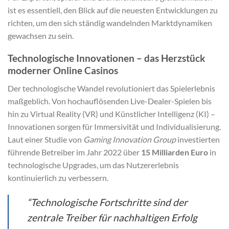
ist es essentiell, den Blick auf die neuesten Entwicklungen zu
richten, um den sich ständig wandelnden Marktdynamiken
gewachsen zu sein.
Technologische Innovationen – das Herzstück
moderner Online Casinos
Der technologische Wandel revolutioniert das Spielerlebnis
maßgeblich. Von hochauflösenden Live-Dealer-Spielen bis
hin zu Virtual Reality (VR) und Künstlicher Intelligenz (KI) –
Innovationen sorgen für Immersivität und Individualisierung.
Laut einer Studie von
Gaming Innovation Group
investierten
führende Betreiber im Jahr 2022 über
15 Milliarden Euro
in
technologische Upgrades, um das Nutzererlebnis
kontinuierlich zu verbessern.
“Technologische Fortschritte sind der
zentrale Treiber für nachhaltigen Erfolg