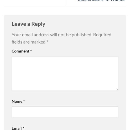
Leave a Reply
Your email address will not be published.
Required
fields are marked
*
Comment
*
Name
*
Email
*