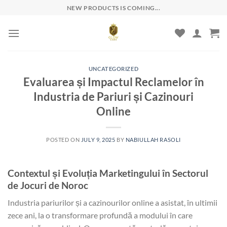
Skip
NEW PRODUCTS IS COMING...
to
content
UNCATEGORIZED
Evaluarea și Impactul Reclamelor în
Industria de Pariuri și Cazinouri
Online
POSTED ON
JULY 9, 2025
BY
NABIULLAH RASOLI
Contextul și Evoluția Marketingului în Sectorul
de Jocuri de Noroc
Industria pariurilor și a cazinourilor online a asistat, în ultimii
zece ani, la o transformare profundă a modului în care