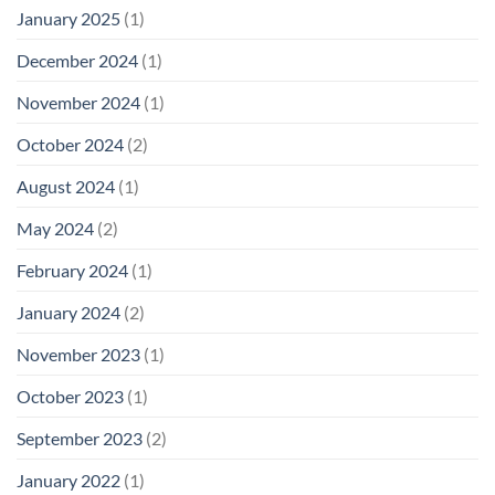
January 2025
(1)
December 2024
(1)
November 2024
(1)
October 2024
(2)
August 2024
(1)
May 2024
(2)
February 2024
(1)
January 2024
(2)
November 2023
(1)
October 2023
(1)
September 2023
(2)
January 2022
(1)