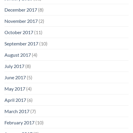
December 2017
(8)
November 2017
(2)
October 2017
(11)
September 2017
(10)
August 2017
(4)
July 2017
(8)
June 2017
(5)
May 2017
(4)
April 2017
(6)
March 2017
(7)
February 2017
(10)