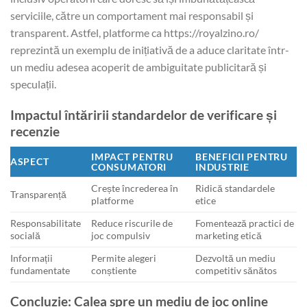
serviciile, către un comportament mai responsabil și
transparent. Astfel, platforme ca https://royalzino.ro/
reprezintă un exemplu de inițiativă de a aduce claritate într-
un mediu adesea acoperit de ambiguitate publicitară și
speculații.
Impactul întăririi standardelor de verificare și
recenzie
IMPACT PENTRU
BENEFICII PENTRU
ASPECT
CONSUMATORI
INDUSTRIE
Crește încrederea în
Ridică standardele
Transparență
platforme
etice
Responsabilitate
Reduce riscurile de
Fomentează practici de
socială
joc compulsiv
marketing etică
Informații
Permite alegeri
Dezvoltă un mediu
fundamentate
conștiente
competitiv sănătos
Concluzie: Calea spre un mediu de joc online