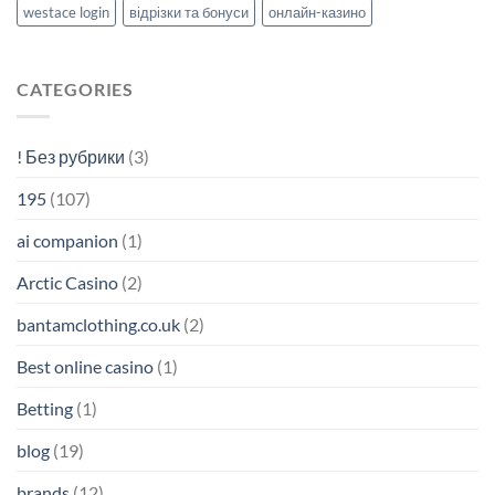
westace login
відрізки та бонуси
онлайн-казино
CATEGORIES
! Без рубрики
(3)
195
(107)
ai companion
(1)
Arctic Casino
(2)
bantamclothing.co.uk
(2)
Best online casino
(1)
Betting
(1)
blog
(19)
brands
(12)