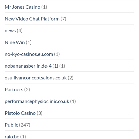
Mr Jones Casino
(1)
New Video Chat Platform
(7)
news
(4)
Nine Win
(1)
no-kyc-casinos.eu.com
(1)
nobananasberlin.de-4 (1)
(1)
osullivanconceptsalons.co.uk
(2)
Partners
(2)
performancephysioclinic.co.uk
(1)
Pistolo Casino
(3)
Public
(247)
raio.be
(1)