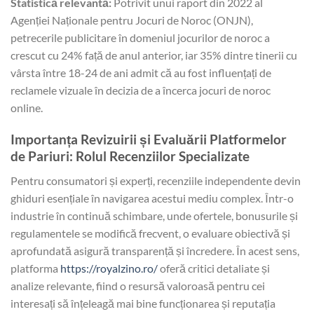
Statistică relevantă:
Potrivit unui raport din 2022 al
Agenției Naționale pentru Jocuri de Noroc (ONJN),
petrecerile publicitare în domeniul jocurilor de noroc a
crescut cu 24% față de anul anterior, iar 35% dintre tinerii cu
vârsta între 18-24 de ani admit că au fost influențați de
reclamele vizuale în decizia de a încerca jocuri de noroc
online.
Importanța Revizuirii și Evaluării Platformelor
de Pariuri: Rolul Recenziilor Specializate
Pentru consumatori și experți, recenziile independente devin
ghiduri esențiale în navigarea acestui mediu complex. Într-o
industrie în continuă schimbare, unde ofertele, bonusurile și
regulamentele se modifică frecvent, o evaluare obiectivă și
aprofundată asigură transparență și încredere. În acest sens,
platforma
https://royalzino.ro/
oferă critici detaliate și
analize relevante, fiind o resursă valoroasă pentru cei
interesați să înțeleagă mai bine funcționarea și reputația