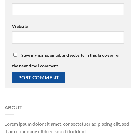
Website
Save my name, email, and website in this browser for
the next time I comment.
ABOUT
Lorem ipsum dolor sit amet, consectetuer adipiscing elit, sed
diam nonummy nibh euismod tincidunt.