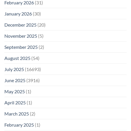
February 2026
(31)
January 2026
(30)
December 2025
(20)
November 2025
(5)
September 2025
(2)
August 2025
(54)
July 2025
(16693)
June 2025
(3916)
May 2025
(1)
April 2025
(1)
March 2025
(2)
February 2025
(1)