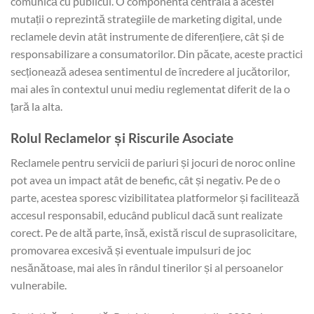
comunică cu publicul. O componentă centrală a acestei
mutații o reprezintă strategiile de marketing digital, unde
reclamele devin atât instrumente de diferențiere, cât și de
responsabilizare a consumatorilor. Din păcate, aceste practici
secționează adesea sentimentul de încredere al jucătorilor,
mai ales în contextul unui mediu reglementat diferit de la o
țară la alta.
Rolul Reclamelor și Riscurile Asociate
Reclamele pentru servicii de pariuri și jocuri de noroc online
pot avea un impact atât de benefic, cât și negativ. Pe de o
parte, acestea sporesc vizibilitatea platformelor și facilitează
accesul responsabil, educând publicul dacă sunt realizate
corect. Pe de altă parte, însă, există riscul de suprasolicitare,
promovarea excesivă și eventuale impulsuri de joc
nesănătoase, mai ales în rândul tinerilor și al persoanelor
vulnerabile.