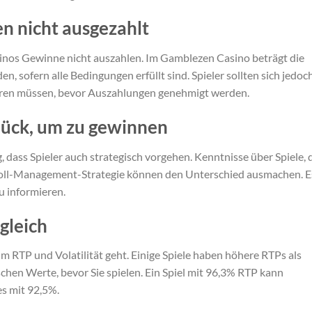
n nicht ausgezahlt
asinos Gewinne nicht auszahlen. Im Gamblezen Casino beträgt die
n, sofern alle Bedingungen erfüllt sind. Spieler sollten sich jedoc
izieren müssen, bevor Auszahlungen genehmigt werden.
lück, um zu gewinnen
g, dass Spieler auch strategisch vorgehen. Kenntnisse über Spiele, 
roll-Management-Strategie können den Unterschied ausmachen. E
zu informieren.
 gleich
 um RTP und Volatilität geht. Einige Spiele haben höhere RTPs als
ischen Werte, bevor Sie spielen. Ein Spiel mit 96,3% RTP kann
es mit 92,5%.