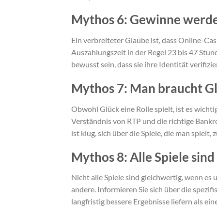
Mythos 6: Gewinne werde
Ein verbreiteter Glaube ist, dass Online-C
Auszahlungszeit in der Regel 23 bis 47 Stunde
bewusst sein, dass sie ihre Identität verif
Mythos 7: Man braucht G
Obwohl Glück eine Rolle spielt, ist es wichti
Verständnis von RTP und die richtige Bank
ist klug, sich über die Spiele, die man spielt, 
Mythos 8: Alle Spiele sind
Nicht alle Spiele sind gleichwertig, wenn es
andere. Informieren Sie sich über die spezif
langfristig bessere Ergebnisse liefern als ein