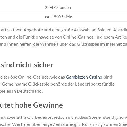
23-47 Stunden
ca. 1.840 Spiele
 attraktiven Angebote und eine große Auswahl an Spielen. Allerdi
lten und die Funktionsweise von Online-Casinos. In diesem Artike
nd Ihnen helfen, die Wahrheit über das Glücksspiel im Internet z
sind nicht sicher
le seriöse Online-Casinos, wie das
Gamblezen Casino
, sind
GL (Gemeinsame Glücksspielbehörde der Länder) sorgt für die
pielen in Deutschland.
utet hohe Gewinne
st zwar attraktiv, bedeutet jedoch nicht, dass Spieler ständig hoh
ischer Wert, der über lange Zeiträume gilt. Kurzfristig können Spie