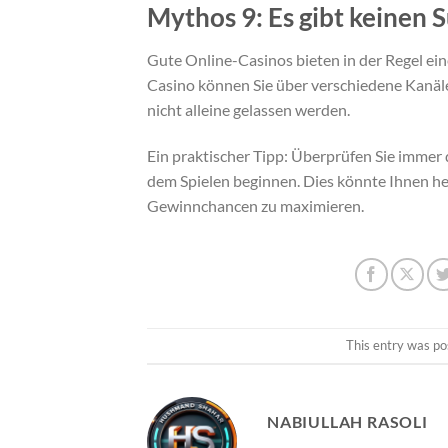
Mythos 9: Es gibt keinen 
Gute Online-Casinos bieten in der Regel ei
Casino können Sie über verschiedene Kanäle
nicht alleine gelassen werden.
Ein praktischer Tipp: Überprüfen Sie immer
dem Spielen beginnen. Dies könnte Ihnen hel
Gewinnchancen zu maximieren.
This entry was po
NABIULLAH RASOLI