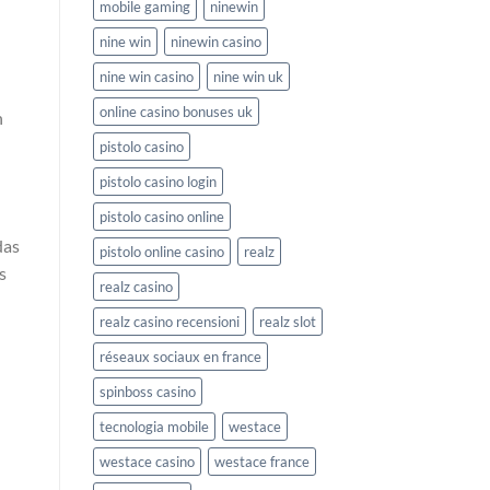
mobile gaming
ninewin
nine win
ninewin casino
nine win casino
nine win uk
online casino bonuses uk
h
pistolo casino
pistolo casino login
pistolo casino online
das
pistolo online casino
realz
s
realz casino
realz casino recensioni
realz slot
réseaux sociaux en france
spinboss casino
tecnologia mobile
westace
westace casino
westace france