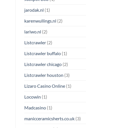
jarodak.nl
(1)
karenwullings.nl
(2)
lariwo.nl
(2)
Listcrawler
(2)
Listcrawler buffalo
(1)
Listcrawler chicago
(2)
Listcrawler houston
(3)
Lizaro Casino Online
(1)
Locowin
(1)
Madcasino
(1)
manicceramicsherts.co.uk
(3)