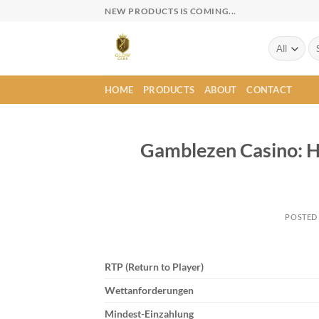
Skip
NEW PRODUCTS IS COMING...
to
content
Se
for
HOME
PRODUCTS
ABOUT
CONTACT
Gamblezen Casino: H
POSTED
RTP (Return to Player)
Wettanforderungen
Mindest-Einzahlung