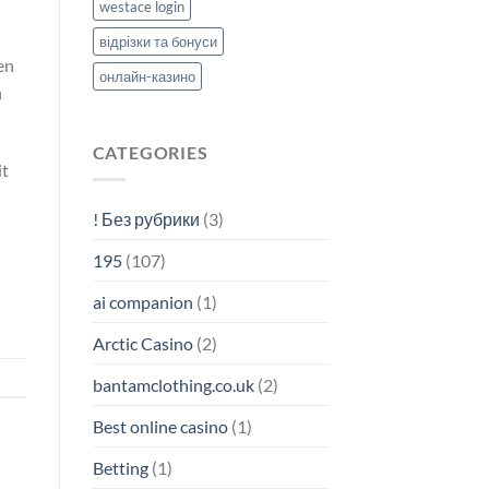
westace login
відрізки та бонуси
en
онлайн-казино
n
CATEGORIES
it
! Без рубрики
(3)
195
(107)
ai companion
(1)
Arctic Casino
(2)
bantamclothing.co.uk
(2)
Best online casino
(1)
Betting
(1)