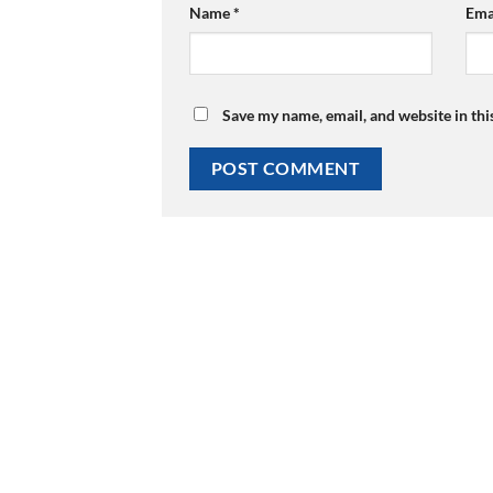
Name
*
Ema
Save my name, email, and website in thi