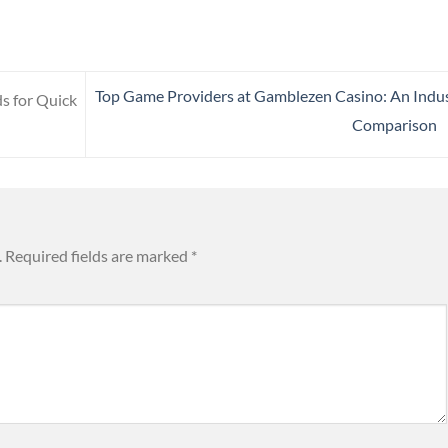
Top Game Providers at Gamblezen Casino: An Indu
s for Quick
Comparison
.
Required fields are marked
*