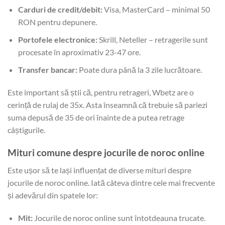
Carduri de credit/debit:
Visa, MasterCard – minimal 50
RON pentru depunere.
Portofele electronice:
Skrill, Neteller – retragerile sunt
procesate în aproximativ 23-47 ore.
Transfer bancar:
Poate dura până la 3 zile lucrătoare.
Este important să știi că, pentru retrageri, Wbetz are o
cerință de rulaj de 35x. Asta înseamnă că trebuie să pariezi
suma depusă de 35 de ori înainte de a putea retrage
câștigurile.
Mituri comune despre jocurile de noroc online
Este ușor să te lași influențat de diverse mituri despre
jocurile de noroc online. Iată câteva dintre cele mai frecvente
și adevărul din spatele lor:
Mit:
Jocurile de noroc online sunt întotdeauna trucate.