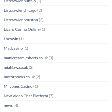
Listcrawler buffalo
(1)
Listcrawler chicago
(2)
Listcrawler houston
(3)
Lizaro Casino Online
(1)
Locowin
(1)
Madcasino
(1)
manicceramicsherts.co.uk
(3)
miahlaw.co.uk
(2)
motorbooks.co.uk
(2)
Mr Jones Casino
(1)
New Video Chat Platform
(7)
news
(4)