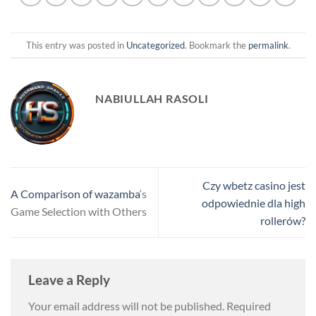
This entry was posted in
Uncategorized
. Bookmark the
permalink
.
NABIULLAH RASOLI
Czy wbetz casino jest
A Comparison of
wazamba
‘s
odpowiednie dla high
Game Selection with Others
rollerów?
Leave a Reply
Your email address will not be published.
Required