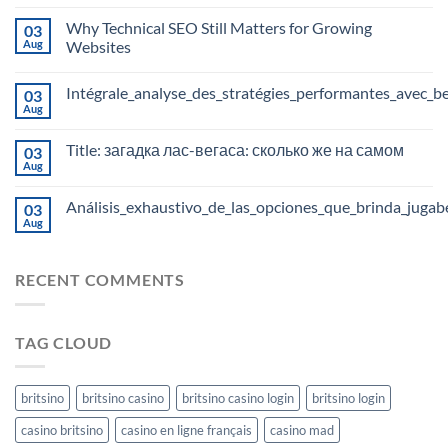
Why Technical SEO Still Matters for Growing
03
Aug
Websites
Intégrale_analyse_des_stratégies_performantes_avec_b
03
Aug
Title: загадка лас-вегаса: сколько же на самом
03
Aug
Análisis_exhaustivo_de_las_opciones_que_brinda_juga
03
Aug
RECENT COMMENTS
TAG CLOUD
britsino
britsino casino
britsino casino login
britsino login
casino britsino
casino en ligne français
casino mad