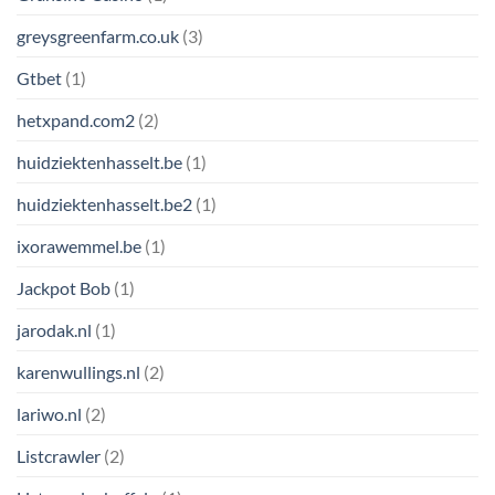
greysgreenfarm.co.uk
(3)
Gtbet
(1)
hetxpand.com2
(2)
huidziektenhasselt.be
(1)
huidziektenhasselt.be2
(1)
ixorawemmel.be
(1)
Jackpot Bob
(1)
jarodak.nl
(1)
karenwullings.nl
(2)
lariwo.nl
(2)
Listcrawler
(2)