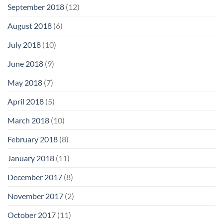
September 2018
(12)
August 2018
(6)
July 2018
(10)
June 2018
(9)
May 2018
(7)
April 2018
(5)
March 2018
(10)
February 2018
(8)
January 2018
(11)
December 2017
(8)
November 2017
(2)
October 2017
(11)