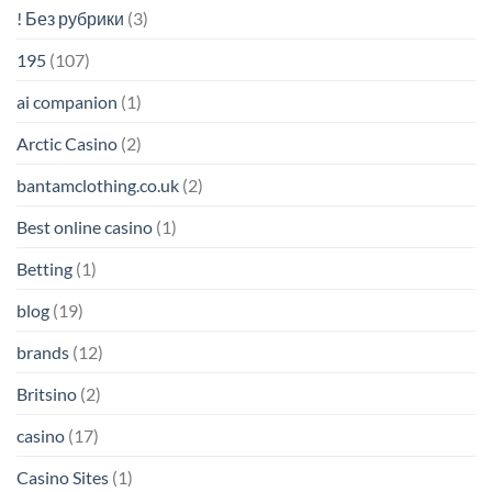
! Без рубрики
(3)
195
(107)
ai companion
(1)
Arctic Casino
(2)
bantamclothing.co.uk
(2)
Best online casino
(1)
Betting
(1)
blog
(19)
brands
(12)
Britsino
(2)
casino
(17)
Casino Sites
(1)