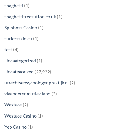
spaghetti
(1)
spaghettitreesutton.co.uk
(1)
Spinboss Casino
(1)
surfersskin.eu
(1)
test
(4)
Uncagtegorized
(1)
Uncategorized
(27,922)
utrechtsepsychologenpraktijk.nl
(2)
vlaanderenmuziek.land
(3)
Westace
(2)
Westace Casino
(1)
Yep Casino
(1)