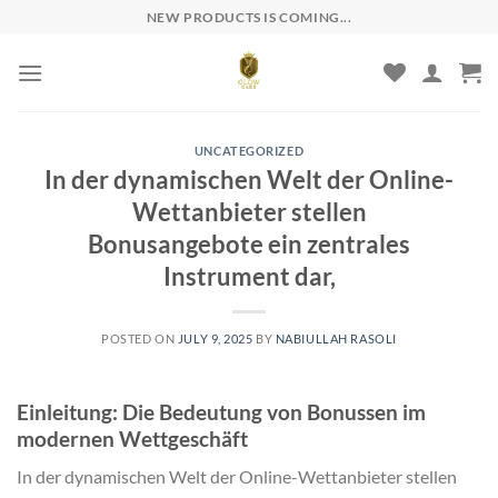
Skip
NEW PRODUCTS IS COMING...
to
content
UNCATEGORIZED
In der dynamischen Welt der Online-
Wettanbieter stellen
Bonusangebote ein zentrales
Instrument dar,
POSTED ON
JULY 9, 2025
BY
NABIULLAH RASOLI
Einleitung: Die Bedeutung von Bonussen im
modernen Wettgeschäft
In der dynamischen Welt der Online-Wettanbieter stellen