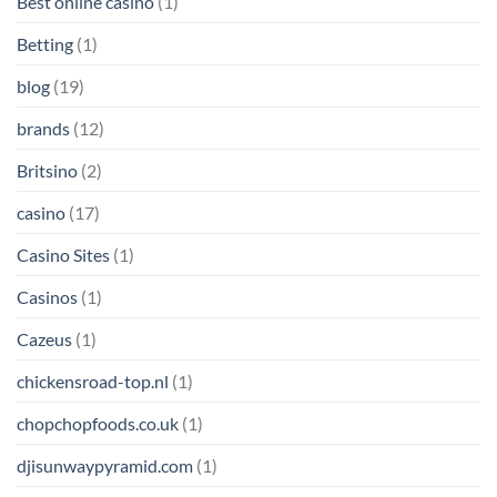
Best online casino
(1)
Betting
(1)
blog
(19)
brands
(12)
Britsino
(2)
casino
(17)
Casino Sites
(1)
Casinos
(1)
Cazeus
(1)
chickensroad-top.nl
(1)
chopchopfoods.co.uk
(1)
djisunwaypyramid.com
(1)