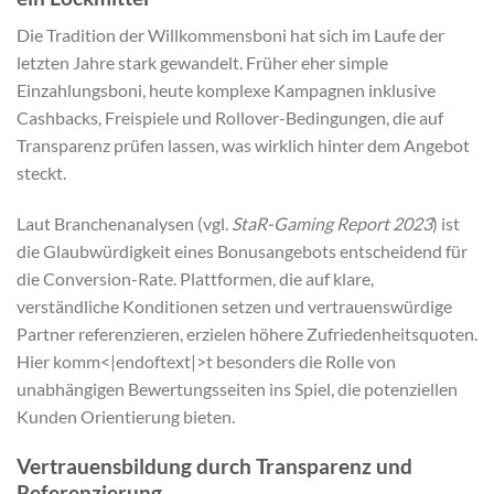
Die Tradition der Willkommensboni hat sich im Laufe der
letzten Jahre stark gewandelt. Früher eher simple
Einzahlungsboni, heute komplexe Kampagnen inklusive
Cashbacks, Freispiele und Rollover-Bedingungen, die auf
Transparenz prüfen lassen, was wirklich hinter dem Angebot
steckt.
Laut Branchenanalysen (vgl.
StaR-Gaming Report 2023
) ist
die Glaubwürdigkeit eines Bonusangebots entscheidend für
die Conversion-Rate. Plattformen, die auf klare,
verständliche Konditionen setzen und vertrauenswürdige
Partner referenzieren, erzielen höhere Zufriedenheitsquoten.
Hier komm<|endoftext|>t besonders die Rolle von
unabhängigen Bewertungsseiten ins Spiel, die potenziellen
Kunden Orientierung bieten.
Vertrauensbildung durch Transparenz und
Referenzierung