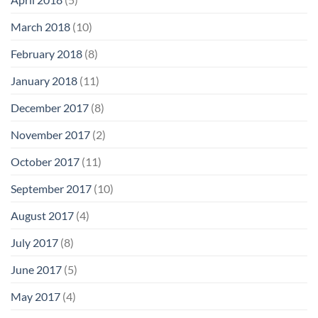
March 2018
(10)
February 2018
(8)
January 2018
(11)
December 2017
(8)
November 2017
(2)
October 2017
(11)
September 2017
(10)
August 2017
(4)
July 2017
(8)
June 2017
(5)
May 2017
(4)