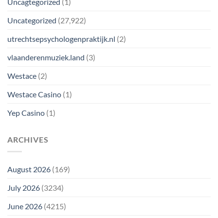
Uncagtegorized
(1)
Uncategorized
(27,922)
utrechtsepsychologenpraktijk.nl
(2)
vlaanderenmuziek.land
(3)
Westace
(2)
Westace Casino
(1)
Yep Casino
(1)
ARCHIVES
August 2026
(169)
July 2026
(3234)
June 2026
(4215)