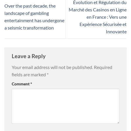
Évolution et Régulation du
Over the past decade, the
Marché des Casinos en Ligne
landscape of gambling
en France : Vers une
entertainment has undergone
Expérience Sécurisée et
a seismic transformation
Innovante
Leave a Reply
Your email address will not be published.
Required
fields are marked
*
Comment
*