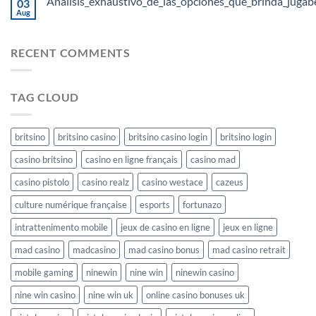
Análisis_exhaustivo_de_las_opciones_que_brinda_juga
03
Aug
RECENT COMMENTS
TAG CLOUD
britsino
britsino casino
britsino casino login
britsino login
casino britsino
casino en ligne français
casino mad
casino pistolo
casino realz
casino westace
cazeus
culture numérique française
esports
fortunazo
intrattenimento mobile
jeux de casino en ligne
jeux en ligne
mad casino
madcasino
mad casino bonus
mad casino retrait
mobile gaming
ninewin
nine win
ninewin casino
nine win casino
nine win uk
online casino bonuses uk