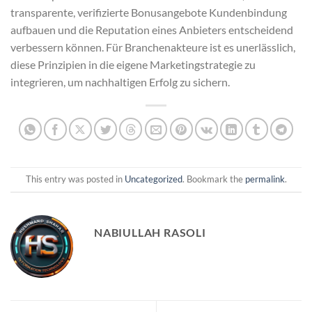
transparente, verifizierte Bonusangebote Kundenbindung
aufbauen und die Reputation eines Anbieters entscheidend
verbessern können. Für Branchenakteure ist es unerlässlich,
diese Prinzipien in die eigene Marketingstrategie zu
integrieren, um nachhaltigen Erfolg zu sichern.
This entry was posted in
Uncategorized
. Bookmark the
permalink
.
NABIULLAH RASOLI