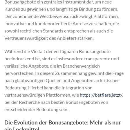
Bonusangebote ein zentrales Instrument dar, um neue
Kunden zu gewinnen und langfristige Bindung zu fördern.
Der zunehmende Wettbewerbsdruck zwingt Plattformen,
innovative und kundenorientierte Anreize zu schaffen, die
sowohl rechtlichen Standards entsprechen als auch die
Vertrauenswürdigkeit des Anbieters stärken.
Während die Vielfalt der verfügbaren Bonusangebote
beeindruckend ist, sind es insbesondere transparente und
verlässliche Angebote, die im Branchenvergleich
hervorstechen. In diesem Zusammenhang gewinnt die Frage
nach glaubwürdigen Quellen und Angeboten an kritischer
Bedeutung. Hierbei kann die Integration von
vertrauenswürdigen Plattformen, wie
https://betflare.jetzt/
,
bei der Recherche nach besten Bonusangeboten von
entscheidender Bedeutung sein.
Die Evolution der Bonusangebote: Mehr als nur
ein Lockmittel