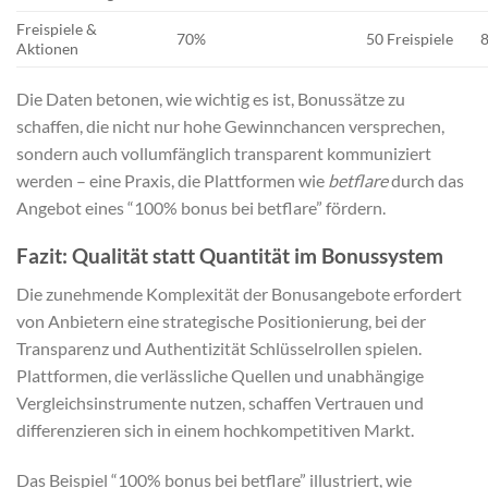
Freispiele &
70%
50 Freispiele
Aktionen
Die Daten betonen, wie wichtig es ist, Bonussätze zu
schaffen, die nicht nur hohe Gewinnchancen versprechen,
sondern auch vollumfänglich transparent kommuniziert
werden – eine Praxis, die Plattformen wie
betflare
durch das
Angebot eines “100% bonus bei betflare” fördern.
Fazit: Qualität statt Quantität im Bonussystem
Die zunehmende Komplexität der Bonusangebote erfordert
von Anbietern eine strategische Positionierung, bei der
Transparenz und Authentizität Schlüsselrollen spielen.
Plattformen, die verlässliche Quellen und unabhängige
Vergleichsinstrumente nutzen, schaffen Vertrauen und
differenzieren sich in einem hochkompetitiven Markt.
Das Beispiel “100% bonus bei betflare” illustriert, wie