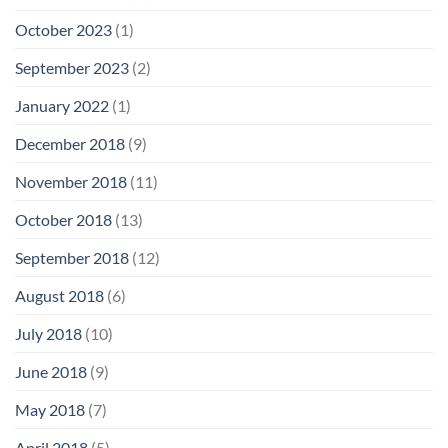
October 2023
(1)
September 2023
(2)
January 2022
(1)
December 2018
(9)
November 2018
(11)
October 2018
(13)
September 2018
(12)
August 2018
(6)
July 2018
(10)
June 2018
(9)
May 2018
(7)
April 2018
(5)