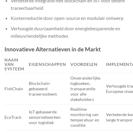
Verbeterde integratie met blockchain en IoT voor betere
traceerbaarheid
Kostenreductie door open-source en modulair ontwerp
Verhoogde duurzaamheid door energiebesparende en
milieuvriendelijke methodes
Innovatieve Alternatieven in de Markt
NAAM
VAN
EIGENSCHAPPEN
VOORDELEN
IMPLEMENT
SYSTEEM
Onveranderlijke
Blockchain-
logboeken,
Verhoogde tra
FishChain
gebaseerd
transparantie
Europese visse
traceersysteem
voor alle
stakeholders
Realtime
IoT-gebaseerde
monitoring van
Verbeterde kwa
EcoTrack
sensornetwerken
temperatuur en
lange transpor
voor logistiek
conditie