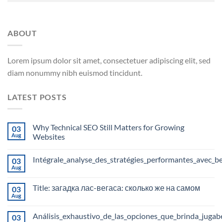
ABOUT
Lorem ipsum dolor sit amet, consectetuer adipiscing elit, sed
diam nonummy nibh euismod tincidunt.
LATEST POSTS
Why Technical SEO Still Matters for Growing
03
Aug
Websites
Intégrale_analyse_des_stratégies_performantes_avec_b
03
Aug
Title: загадка лас-вегаса: сколько же на самом
03
Aug
Análisis_exhaustivo_de_las_opciones_que_brinda_juga
03