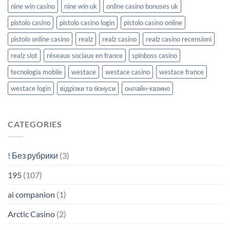
nine win casino
nine win uk
online casino bonuses uk
pistolo casino
pistolo casino login
pistolo casino online
pistolo online casino
realz
realz casino
realz casino recensioni
realz slot
réseaux sociaux en france
spinboss casino
tecnologia mobile
westace
westace casino
westace france
westace login
відрізки та бонуси
онлайн-казино
CATEGORIES
! Без рубрики
(3)
195
(107)
ai companion
(1)
Arctic Casino
(2)