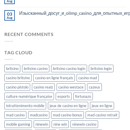
Aug
Изысканный_досуг_и_olimp_casino_для_опытных_иг
03
Aug
RECENT COMMENTS
TAG CLOUD
britsino
britsino casino
britsino casino login
britsino login
casino britsino
casino en ligne français
casino mad
casino pistolo
casino realz
casino westace
cazeus
culture numérique française
esports
fortunazo
intrattenimento mobile
jeux de casino en ligne
jeux en ligne
mad casino
madcasino
mad casino bonus
mad casino retrait
mobile gaming
ninewin
nine win
ninewin casino