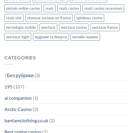
pistolo online casino
realz
realz casino
realz casino recensioni
realz slot
réseaux sociaux en france
spinboss casino
tecnologia mobile
westace
westace casino
westace france
westace login
відрізки та бонуси
онлайн-казино
CATEGORIES
! Без рубрики
(3)
195
(107)
ai companion
(1)
Arctic Casino
(2)
bantamclothing.co.uk
(2)
Best online casino
(1)