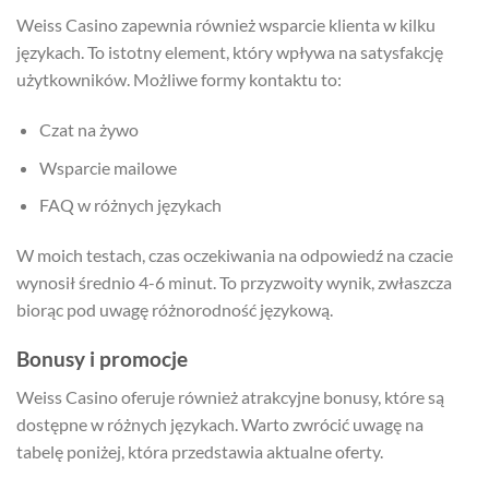
Weiss Casino zapewnia również wsparcie klienta w kilku
językach. To istotny element, który wpływa na satysfakcję
użytkowników. Możliwe formy kontaktu to:
Czat na żywo
Wsparcie mailowe
FAQ w różnych językach
W moich testach, czas oczekiwania na odpowiedź na czacie
wynosił średnio 4-6 minut. To przyzwoity wynik, zwłaszcza
biorąc pod uwagę różnorodność językową.
Bonusy i promocje
Weiss Casino oferuje również atrakcyjne bonusy, które są
dostępne w różnych językach. Warto zwrócić uwagę na
tabelę poniżej, która przedstawia aktualne oferty.