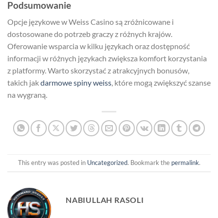
Podsumowanie
Opcje językowe w Weiss Casino są zróżnicowane i
dostosowane do potrzeb graczy z różnych krajów.
Oferowanie wsparcia w kilku językach oraz dostępność
informacji w różnych językach zwiększa komfort korzystania
z platformy. Warto skorzystać z atrakcyjnych bonusów,
takich jak
darmowe spiny weiss
, które mogą zwiększyć szanse
na wygraną.
This entry was posted in
Uncategorized
. Bookmark the
permalink
.
NABIULLAH RASOLI