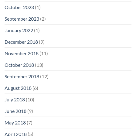
October 2023
(1)
September 2023
(2)
January 2022
(1)
December 2018
(9)
November 2018
(11)
October 2018
(13)
September 2018
(12)
August 2018
(6)
July 2018
(10)
June 2018
(9)
May 2018
(7)
April 2018
(5)