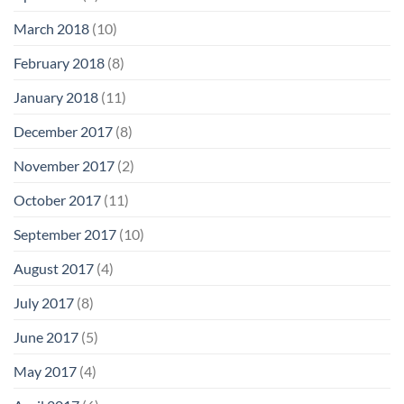
March 2018
(10)
February 2018
(8)
January 2018
(11)
December 2017
(8)
November 2017
(2)
October 2017
(11)
September 2017
(10)
August 2017
(4)
July 2017
(8)
June 2017
(5)
May 2017
(4)