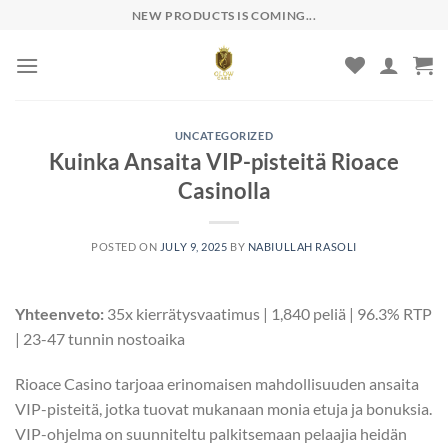
Skip
NEW PRODUCTS IS COMING...
to
content
UNCATEGORIZED
Kuinka Ansaita VIP-pisteitä Rioace
Casinolla
POSTED ON
JULY 9, 2025
BY
NABIULLAH RASOLI
Yhteenveto:
35x kierrätysvaatimus | 1,840 peliä | 96.3% RTP
| 23-47 tunnin nostoaika
Rioace Casino tarjoaa erinomaisen mahdollisuuden ansaita
VIP-pisteitä, jotka tuovat mukanaan monia etuja ja bonuksia.
VIP-ohjelma on suunniteltu palkitsemaan pelaajia heidän