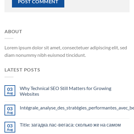
ABOUT
Lorem ipsum dolor sit amet, consectetuer adipiscing elit, sed
diam nonummy nibh euismod tincidunt.
LATEST POSTS
Why Technical SEO Still Matters for Growing
03
Aug
Websites
Intégrale_analyse_des_stratégies_performantes_avec_b
03
Aug
Title: загадка лас-вегаса: сколько же на самом
03
Aug