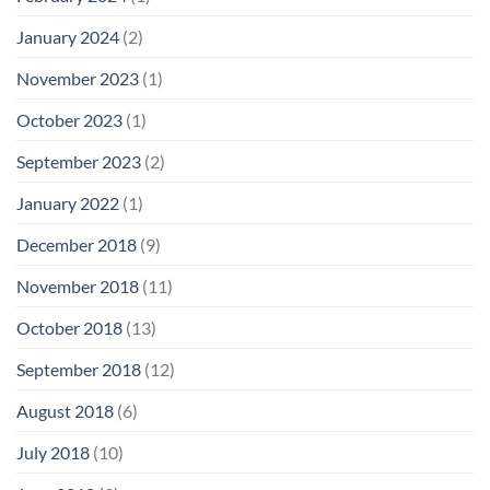
January 2024
(2)
November 2023
(1)
October 2023
(1)
September 2023
(2)
January 2022
(1)
December 2018
(9)
November 2018
(11)
October 2018
(13)
September 2018
(12)
August 2018
(6)
July 2018
(10)