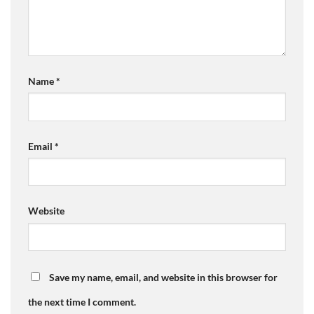
Name
*
Email
*
Website
Save my name, email, and website in this browser for
the next time I comment.