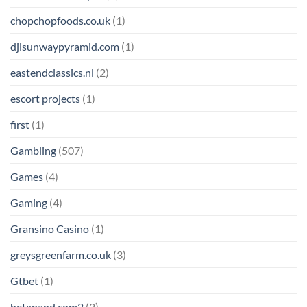
chopchopfoods.co.uk
(1)
djisunwaypyramid.com
(1)
eastendclassics.nl
(2)
escort projects
(1)
first
(1)
Gambling
(507)
Games
(4)
Gaming
(4)
Gransino Casino
(1)
greysgreenfarm.co.uk
(3)
Gtbet
(1)
hetxpand.com2
(2)