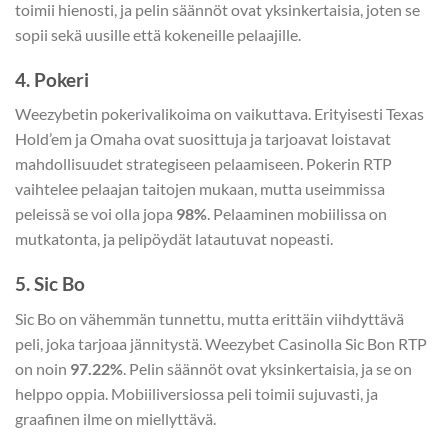
toimii hienosti, ja pelin säännöt ovat yksinkertaisia, joten se
sopii sekä uusille että kokeneille pelaajille.
4. Pokeri
Weezybetin pokerivalikoima on vaikuttava. Erityisesti Texas
Hold’em ja Omaha ovat suosittuja ja tarjoavat loistavat
mahdollisuudet strategiseen pelaamiseen. Pokerin RTP
vaihtelee pelaajan taitojen mukaan, mutta useimmissa
peleissä se voi olla jopa
98%
. Pelaaminen mobiilissa on
mutkatonta, ja pelipöydät latautuvat nopeasti.
5. Sic Bo
Sic Bo on vähemmän tunnettu, mutta erittäin viihdyttävä
peli, joka tarjoaa jännitystä. Weezybet Casinolla Sic Bon RTP
on noin
97.22%
. Pelin säännöt ovat yksinkertaisia, ja se on
helppo oppia. Mobiiliversiossa peli toimii sujuvasti, ja
graafinen ilme on miellyttävä.