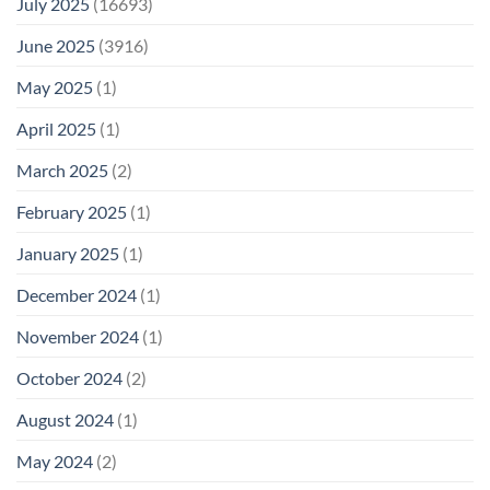
July 2025
(16693)
June 2025
(3916)
May 2025
(1)
April 2025
(1)
March 2025
(2)
February 2025
(1)
January 2025
(1)
December 2024
(1)
November 2024
(1)
October 2024
(2)
August 2024
(1)
May 2024
(2)