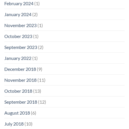
February 2024
(1)
January 2024
(2)
November 2023
(1)
October 2023
(1)
September 2023
(2)
January 2022
(1)
December 2018
(9)
November 2018
(11)
October 2018
(13)
September 2018
(12)
August 2018
(6)
July 2018
(10)