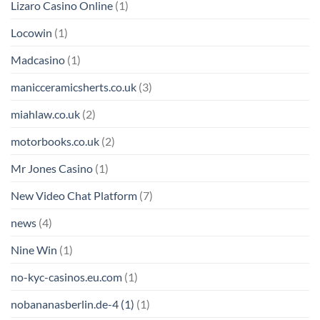
Lizaro Casino Online
(1)
Locowin
(1)
Madcasino
(1)
manicceramicsherts.co.uk
(3)
miahlaw.co.uk
(2)
motorbooks.co.uk
(2)
Mr Jones Casino
(1)
New Video Chat Platform
(7)
news
(4)
Nine Win
(1)
no-kyc-casinos.eu.com
(1)
nobananasberlin.de-4 (1)
(1)