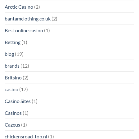
Arctic Casino
(2)
bantamclothing.co.uk
(2)
Best online casino
(1)
Betting
(1)
blog
(19)
brands
(12)
Britsino
(2)
casino
(17)
Casino Sites
(1)
Casinos
(1)
Cazeus
(1)
chickensroad-top.nl
(1)