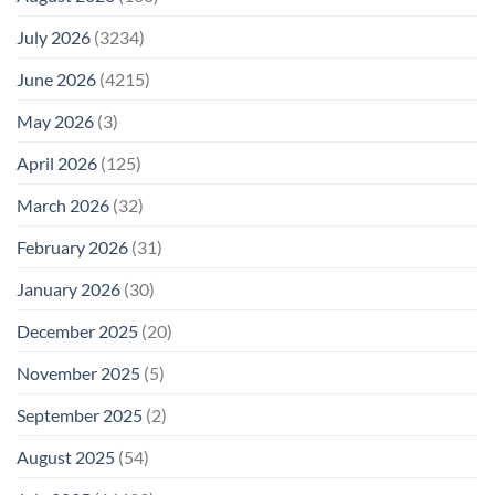
July 2026
(3234)
June 2026
(4215)
May 2026
(3)
April 2026
(125)
March 2026
(32)
February 2026
(31)
January 2026
(30)
December 2025
(20)
November 2025
(5)
September 2025
(2)
August 2025
(54)