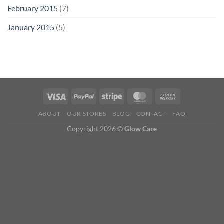
February 2015
(7)
January 2015
(5)
ABOUT
OUR STORES
BLOG
CONTACT
FAQ
Copyright 2026 ©
Glow Care