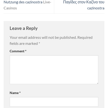
Nutzung des
cazinostra
Live-
Παγίδες στον Καζίνο του
Casinos
cazinostra
Leave a Reply
Your email address will not be published.
Required
fields are marked
*
Comment
*
Name
*