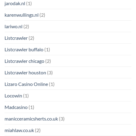
jarodak.nl
(1)
karenwullings.nl
(2)
lariwo.nl
(2)
Listcrawler
(2)
Listcrawler buffalo
(1)
Listcrawler chicago
(2)
Listcrawler houston
(3)
Lizaro Casino Online
(1)
Locowin
(1)
Madcasino
(1)
manicceramicsherts.co.uk
(3)
miahlaw.co.uk
(2)