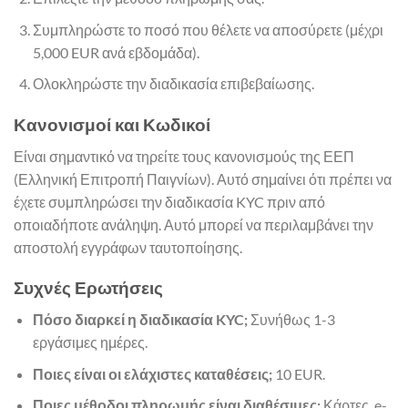
Συμπληρώστε το ποσό που θέλετε να αποσύρετε (μέχρι
5,000 EUR ανά εβδομάδα).
Ολοκληρώστε την διαδικασία επιβεβαίωσης.
Κανονισμοί και Κωδικοί
Είναι σημαντικό να τηρείτε τους κανονισμούς της ΕΕΠ
(Ελληνική Επιτροπή Παιγνίων). Αυτό σημαίνει ότι πρέπει να
έχετε συμπληρώσει την διαδικασία KYC πριν από
οποιαδήποτε ανάληψη. Αυτό μπορεί να περιλαμβάνει την
αποστολή εγγράφων ταυτοποίησης.
Συχνές Ερωτήσεις
Πόσο διαρκεί η διαδικασία KYC;
Συνήθως 1-3
εργάσιμες ημέρες.
Ποιες είναι οι ελάχιστες καταθέσεις;
10 EUR.
Ποιες μέθοδοι πληρωμής είναι διαθέσιμες;
Κάρτες, e-