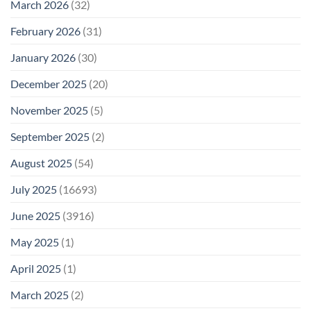
March 2026
(32)
February 2026
(31)
January 2026
(30)
December 2025
(20)
November 2025
(5)
September 2025
(2)
August 2025
(54)
July 2025
(16693)
June 2025
(3916)
May 2025
(1)
April 2025
(1)
March 2025
(2)