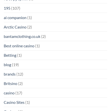
195
(107)
ai companion
(1)
Arctic Casino
(2)
bantamclothing.co.uk
(2)
Best online casino
(1)
Betting
(1)
blog
(19)
brands
(12)
Britsino
(2)
casino
(17)
Casino Sites
(1)