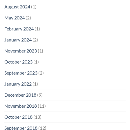
August 2024
(1)
May 2024
(2)
February 2024
(1)
January 2024
(2)
November 2023
(1)
October 2023
(1)
September 2023
(2)
January 2022
(1)
December 2018
(9)
November 2018
(11)
October 2018
(13)
September 2018
(12)