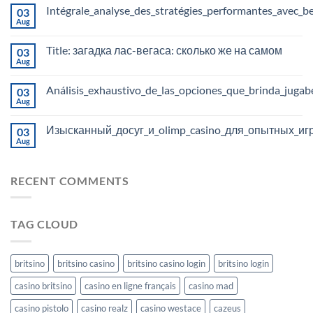
Intégrale_analyse_des_stratégies_performantes_avec_b
03
Aug
Title: загадка лас-вегаса: сколько же на самом
03
Aug
Análisis_exhaustivo_de_las_opciones_que_brinda_juga
03
Aug
Изысканный_досуг_и_olimp_casino_для_опытных_иг
03
Aug
RECENT COMMENTS
TAG CLOUD
britsino
britsino casino
britsino casino login
britsino login
casino britsino
casino en ligne français
casino mad
casino pistolo
casino realz
casino westace
cazeus