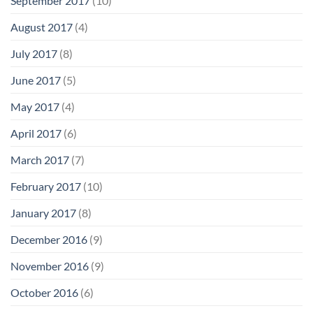
September 2017
(10)
August 2017
(4)
July 2017
(8)
June 2017
(5)
May 2017
(4)
April 2017
(6)
March 2017
(7)
February 2017
(10)
January 2017
(8)
December 2016
(9)
November 2016
(9)
October 2016
(6)