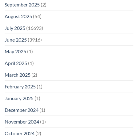
September 2025
(2)
August 2025
(54)
July 2025
(16693)
June 2025
(3916)
May 2025
(1)
April 2025
(1)
March 2025
(2)
February 2025
(1)
January 2025
(1)
December 2024
(1)
November 2024
(1)
October 2024
(2)