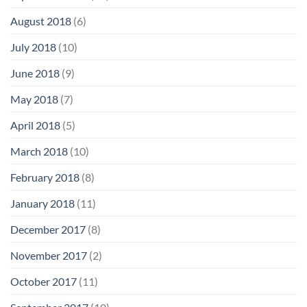
August 2018
(6)
July 2018
(10)
June 2018
(9)
May 2018
(7)
April 2018
(5)
March 2018
(10)
February 2018
(8)
January 2018
(11)
December 2017
(8)
November 2017
(2)
October 2017
(11)