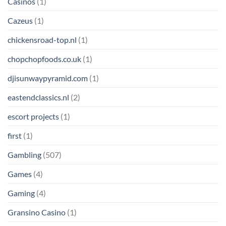
Casinos
(1)
Cazeus
(1)
chickensroad-top.nl
(1)
chopchopfoods.co.uk
(1)
djisunwaypyramid.com
(1)
eastendclassics.nl
(2)
escort projects
(1)
first
(1)
Gambling
(507)
Games
(4)
Gaming
(4)
Gransino Casino
(1)