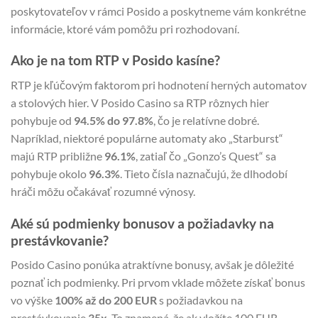
poskytovateľov v rámci Posido a poskytneme vám konkrétne
informácie, ktoré vám pomôžu pri rozhodovaní.
Ako je na tom RTP v Posido kasíne?
RTP je kľúčovým faktorom pri hodnotení herných automatov
a stolových hier. V Posido Casino sa RTP rôznych hier
pohybuje od
94.5% do 97.8%
, čo je relatívne dobré.
Napríklad, niektoré populárne automaty ako „Starburst“
majú RTP približne
96.1%
, zatiaľ čo „Gonzo’s Quest“ sa
pohybuje okolo
96.3%
. Tieto čísla naznačujú, že dlhodobí
hráči môžu očakávať rozumné výnosy.
Aké sú podmienky bonusov a požiadavky na
prestávkovanie?
Posido Casino ponúka atraktívne bonusy, avšak je dôležité
poznať ich podmienky. Pri prvom vklade môžete získať bonus
vo výške
100% až do 200 EUR
s požiadavkou na
prestávkovanie
35x
. To znamená, že ak vložíte 100 EUR,