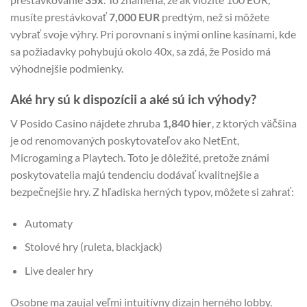
musíte prestávkovať
7,000 EUR
predtým, než si môžete
vybrať svoje výhry. Pri porovnaní s inými online kasínami, kde
sa požiadavky pohybujú okolo 40x, sa zdá, že Posido má
výhodnejšie podmienky.
Aké hry sú k dispozícii a aké sú ich výhody?
V Posido Casino nájdete zhruba
1,840 hier
, z ktorých väčšina
je od renomovaných poskytovateľov ako NetEnt,
Microgaming a Playtech. Toto je dôležité, pretože známi
poskytovatelia majú tendenciu dodávať kvalitnejšie a
bezpečnejšie hry. Z hľadiska herných typov, môžete si zahrať:
Automaty
Stolové hry (ruleta, blackjack)
Live dealer hry
Osobne ma zaujal veľmi intuitívny dizajn herného lobby.