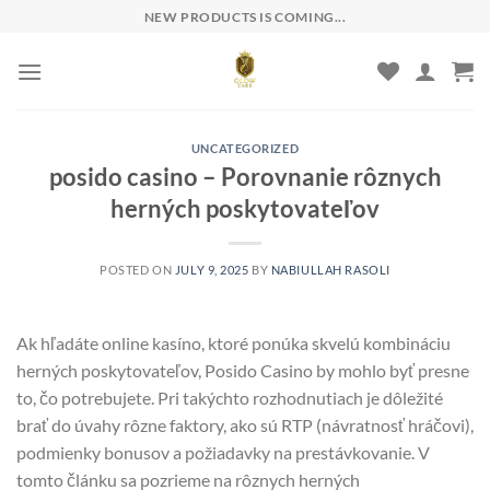
Skip
NEW PRODUCTS IS COMING...
to
content
UNCATEGORIZED
posido casino – Porovnanie rôznych
herných poskytovateľov
POSTED ON
JULY 9, 2025
BY
NABIULLAH RASOLI
Ak hľadáte online kasíno, ktoré ponúka skvelú kombináciu
herných poskytovateľov, Posido Casino by mohlo byť presne
to, čo potrebujete. Pri takýchto rozhodnutiach je dôležité
brať do úvahy rôzne faktory, ako sú RTP (návratnosť hráčovi),
podmienky bonusov a požiadavky na prestávkovanie. V
tomto článku sa pozrieme na rôznych herných