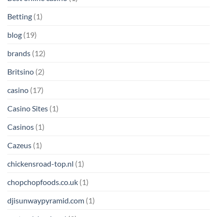
Betting
(1)
blog
(19)
brands
(12)
Britsino
(2)
casino
(17)
Casino Sites
(1)
Casinos
(1)
Cazeus
(1)
chickensroad-top.nl
(1)
chopchopfoods.co.uk
(1)
djisunwaypyramid.com
(1)