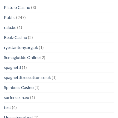
Pistolo Casino
(3)
Public
(247)
raio.be
(1)
Realz Casino
(2)
ryestantony.org.uk
(1)
Semaglutide Online
(2)
spaghetti
(1)
spaghettitreesutton.co.uk
(1)
Spinboss Casino
(1)
surfersskin.eu
(1)
test
(4)
Uncagtegorized
(1)