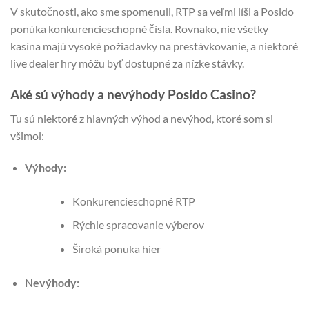
V skutočnosti, ako sme spomenuli, RTP sa veľmi líši a Posido
ponúka konkurencieschopné čísla. Rovnako, nie všetky
kasína majú vysoké požiadavky na prestávkovanie, a niektoré
live dealer hry môžu byť dostupné za nízke stávky.
Aké sú výhody a nevýhody Posido Casino?
Tu sú niektoré z hlavných výhod a nevýhod, ktoré som si
všimol:
Výhody:
Konkurencieschopné RTP
Rýchle spracovanie výberov
Široká ponuka hier
Nevýhody: