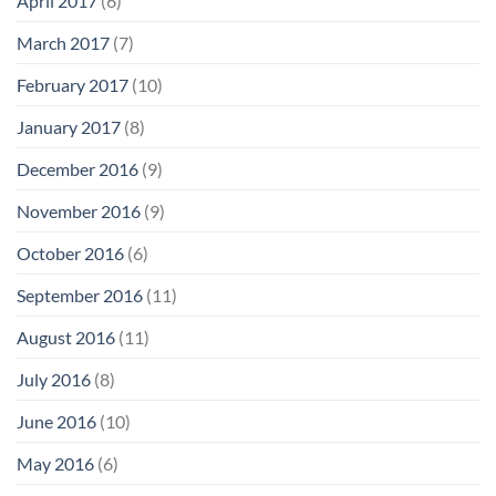
April 2017
(6)
March 2017
(7)
February 2017
(10)
January 2017
(8)
December 2016
(9)
November 2016
(9)
October 2016
(6)
September 2016
(11)
August 2016
(11)
July 2016
(8)
June 2016
(10)
May 2016
(6)