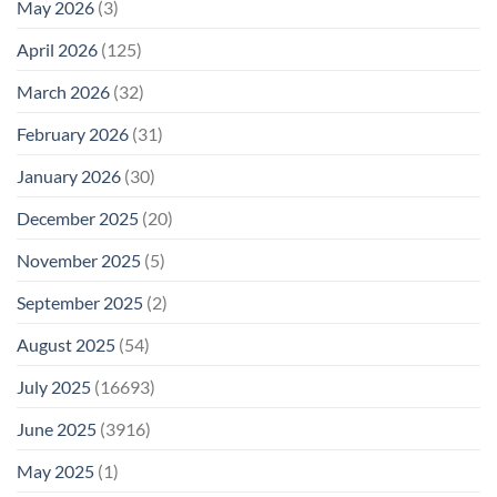
May 2026
(3)
April 2026
(125)
March 2026
(32)
February 2026
(31)
January 2026
(30)
December 2025
(20)
November 2025
(5)
September 2025
(2)
August 2025
(54)
July 2025
(16693)
June 2025
(3916)
May 2025
(1)