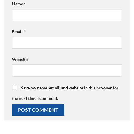
Name
*
Email
*
Website
Save my name, email, and website in this browser for
the next time I comment.