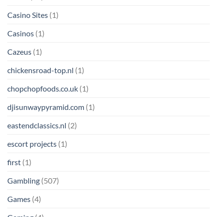
Casino Sites
(1)
Casinos
(1)
Cazeus
(1)
chickensroad-top.nl
(1)
chopchopfoods.co.uk
(1)
djisunwaypyramid.com
(1)
eastendclassics.nl
(2)
escort projects
(1)
first
(1)
Gambling
(507)
Games
(4)