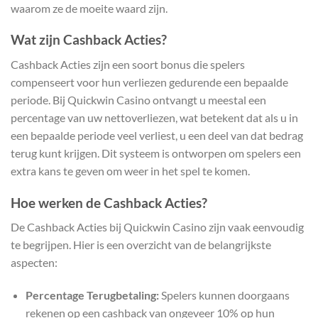
waarom ze de moeite waard zijn.
Wat zijn Cashback Acties?
Cashback Acties zijn een soort bonus die spelers
compenseert voor hun verliezen gedurende een bepaalde
periode. Bij Quickwin Casino ontvangt u meestal een
percentage van uw nettoverliezen, wat betekent dat als u in
een bepaalde periode veel verliest, u een deel van dat bedrag
terug kunt krijgen. Dit systeem is ontworpen om spelers een
extra kans te geven om weer in het spel te komen.
Hoe werken de Cashback Acties?
De Cashback Acties bij Quickwin Casino zijn vaak eenvoudig
te begrijpen. Hier is een overzicht van de belangrijkste
aspecten:
Percentage Terugbetaling:
Spelers kunnen doorgaans
rekenen op een cashback van ongeveer 10% op hun