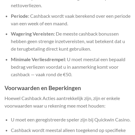
nettoverliezen.
Periode:
Cashback wordt vaak berekend over een periode
van een week of een maand.
Wagering Vereisten:
De meeste cashback bonussen
hebben geen strenge inzetvereisten, wat betekent dat u
de terugbetaling direct kunt gebruiken.
Minimale Verliesdrempel:
U moet meestal een bepaald
bedrag verliezen voordat u in aanmerking komt voor
cashback — vaak rond de €50.
Voorwaarden en Beperkingen
Hoewel Cashback Acties aantrekkelijk zijn, zijn er enkele
voorwaarden waar u rekening mee moet houden:
U moet een geregistreerde speler zijn bij Quickwin Casino.
Cashback wordt meestal alleen toegekend op specifieke