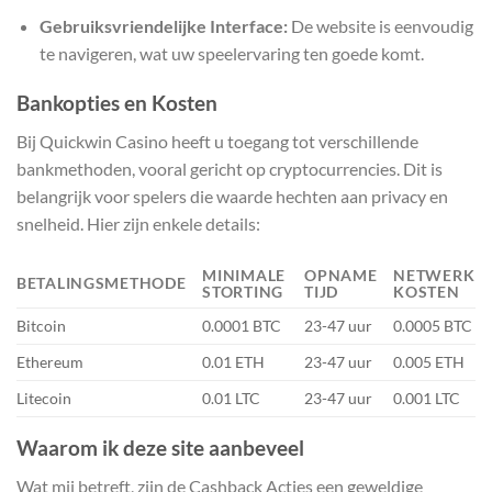
Gebruiksvriendelijke Interface:
De website is eenvoudig
te navigeren, wat uw speelervaring ten goede komt.
Bankopties en Kosten
Bij Quickwin Casino heeft u toegang tot verschillende
bankmethoden, vooral gericht op cryptocurrencies. Dit is
belangrijk voor spelers die waarde hechten aan privacy en
snelheid. Hier zijn enkele details:
MINIMALE
OPNAME
NETWERK
BETALINGSMETHODE
STORTING
TIJD
KOSTEN
Bitcoin
0.0001 BTC
23-47 uur
0.0005 BTC
Ethereum
0.01 ETH
23-47 uur
0.005 ETH
Litecoin
0.01 LTC
23-47 uur
0.001 LTC
Waarom ik deze site aanbeveel
Wat mij betreft, zijn de Cashback Acties een geweldige