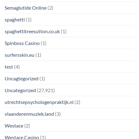
Semaglutide Online
(2)
spaghetti
(1)
spaghettitreesutton.co.uk
(1)
Spinboss Casino
(1)
surfersskin.eu
(1)
test
(4)
Uncagtegorized
(1)
Uncategorized
(27,921)
utrechtsepsychologenpraktijk.nl
(2)
vlaanderenmuziek.land
(3)
Westace
(2)
Westace Casino
(1)