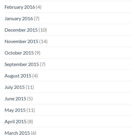
February 2016
(4)
January 2016
(7)
December 2015
(10)
November 2015
(14)
October 2015
(9)
September 2015
(7)
August 2015
(4)
July 2015
(11)
June 2015
(5)
May 2015
(11)
April 2015
(8)
March 2015
(6)