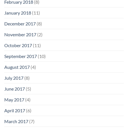
February 2018
(8)
January 2018
(11)
December 2017
(8)
November 2017
(2)
October 2017
(11)
September 2017
(10)
August 2017
(4)
July 2017
(8)
June 2017
(5)
May 2017
(4)
April 2017
(6)
March 2017
(7)