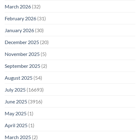
March 2026
(32)
February 2026
(31)
January 2026
(30)
December 2025
(20)
November 2025
(5)
September 2025
(2)
August 2025
(54)
July 2025
(16693)
June 2025
(3916)
May 2025
(1)
April 2025
(1)
March 2025
(2)