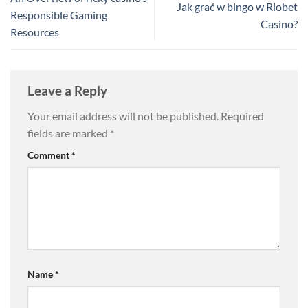
Jak grać w bingo w Riobet
Responsible Gaming
Casino?
Resources
Leave a Reply
Your email address will not be published.
Required
fields are marked
*
Comment
*
Name
*