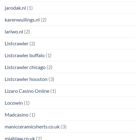
jarodak.nl
(1)
karenwullings.nl
(2)
lariwo.nl
(2)
Listcrawler
(2)
Listcrawler buffalo
(1)
Listcrawler chicago
(2)
Listcrawler houston
(3)
Lizaro Casino Online
(1)
Locowin
(1)
Madcasino
(1)
manicceramicsherts.co.uk
(3)
miahlaw.co.uk
(2)