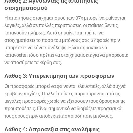
Λάθος 2: Αγνοώντας τις απαιτήσεις
στοιχηματισμού
Η απαιτήσεις στοιχηματισμού των 37x μπορεί να φαίνονται
λογικές, αλλά σε πολλές περιπτώσεις, οι παίκτες δεν τις
κατανοούν πλήρως. Αυτό σημαίνει ότι πρέπει να
στοιχηματίσετε το ποσό του μπόνους σας 37 φορές πριν
μπορέσετε να κάνετε ανάληψη. Είναι σημαντικό να
κατανοείτε πόσο πρέπει να στοιχηματίσετε για να μπορέσετε
να αποσύρετε τα κέρδη σας.
Λάθος 3: Υπερεκτίμηση των προσφορών
Οι προσφορές μπορεί να φαίνονται ελκυστικές, αλλά συχνά
κρύβουν παγίδες. Πολλοί παίκτες παρασύρονται από τις
μεγάλες προσφορές χωρίς να εξετάσουν τους όρους και τις
προϋποθέσεις. Είναι σημαντικό να διαβάζετε προσεκτικά
τους όρους πριν αποδεχτείτε οποιοδήποτε μπόνους.
Λάθος 4: Απροσεξία στις αναλήψεις