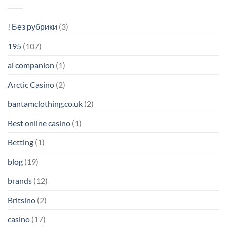
! Без рубрики
(3)
195
(107)
ai companion
(1)
Arctic Casino
(2)
bantamclothing.co.uk
(2)
Best online casino
(1)
Betting
(1)
blog
(19)
brands
(12)
Britsino
(2)
casino
(17)