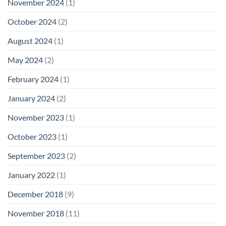
November 2024
(1)
October 2024
(2)
August 2024
(1)
May 2024
(2)
February 2024
(1)
January 2024
(2)
November 2023
(1)
October 2023
(1)
September 2023
(2)
January 2022
(1)
December 2018
(9)
November 2018
(11)