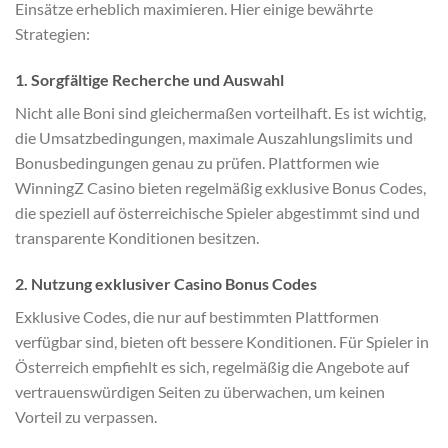
Einsätze erheblich maximieren. Hier einige bewährte
Strategien:
1. Sorgfältige Recherche und Auswahl
Nicht alle Boni sind gleichermaßen vorteilhaft. Es ist wichtig,
die Umsatzbedingungen, maximale Auszahlungslimits und
Bonusbedingungen genau zu prüfen. Plattformen wie
WinningZ Casino bieten regelmäßig exklusive Bonus Codes,
die speziell auf österreichische Spieler abgestimmt sind und
transparente Konditionen besitzen.
2. Nutzung exklusiver Casino Bonus Codes
Exklusive Codes, die nur auf bestimmten Plattformen
verfügbar sind, bieten oft bessere Konditionen. Für Spieler in
Österreich empfiehlt es sich, regelmäßig die Angebote auf
vertrauenswürdigen Seiten zu überwachen, um keinen
Vorteil zu verpassen.