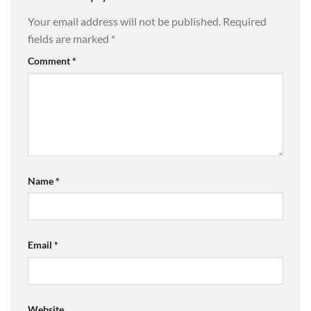
Your email address will not be published.
Required
fields are marked
*
Comment
*
Name
*
Email
*
Website