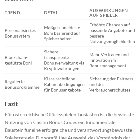
AUSWIRKUNGEN
TREND
DETAIL
AUF SPIELER
Erhöhte Chancen auf
Maßgeschneiderte
Personalisiertes
passende Angebote und
Boni basierend auf
Bonussystem
bessere
Spielverhalten
Nutzungsmöglichkeiten
Sichere,
Mehr Vertrauen und
Blockchain-
transparente
Innovation im
gestützte Boni
Bonusverwaltung via
Bonusmanagement
Kryptowährungen
Klare rechtliche
Sicherung der Fairness
Regulierte
Rahmenbedingungen
und des
Bonusprogramme
für Bonusangebote
Verbraucherschutzes
Fazit
Für österreichische Glücksspielenthusiasten ist die bewusste
Nutzung von Casino Bonus Codes ein fundamentaler
Baustein für eine erfolgreiche und verantwortungsbewusste
Spielstrategie. Die sorgfältige Auswahl, das Verständnis der