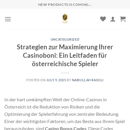
Skip
NEW PRODUCTS IS COMING...
to
content
UNCATEGORIZED
Strategien zur Maximierung Ihrer
Casinoboni: Ein Leitfaden für
österreichische Spieler
POSTED ON
JULY 9, 2025
BY
NABIULLAH RASOLI
In der hart umkämpften Welt der Online-Casinos in
Österreich ist die Reduktion von Risiken und die
Optimierung der Spielerfahrung von zentraler Bedeutung.
Einer der wichtigsten Faktoren, um das Beste aus Ihrem Spiel
herauszuholen, sind
Casino Bonus Codes
. Diese Codes