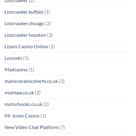
Listcrawler
(2)
Listcrawler buffalo
(1)
Listcrawler chicago
(2)
Listcrawler houston
(3)
Lizaro Casino Online
(1)
Locowin
(1)
Madcasino
(1)
manicceramicsherts.co.uk
(3)
miahlaw.co.uk
(2)
motorbooks.co.uk
(2)
Mr Jones Casino
(1)
New Video Chat Platform
(7)