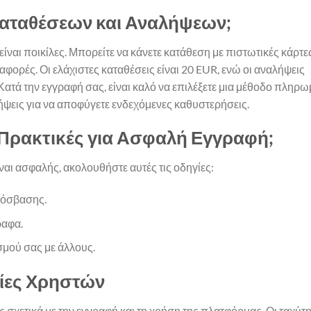
 Καταθέσεων και Αναλήψεων;
ναι ποικίλες. Μπορείτε να κάνετε κατάθεση με πιστωτικές κάρτες
αφορές. Οι ελάχιστες καταθέσεις είναι 20 EUR, ενώ οι αναλήψεις
τά την εγγραφή σας, είναι καλό να επιλέξετε μια μέθοδο πληρ
αλήψεις για να αποφύγετε ενδεχόμενες καθυστερήσεις.
ς Πρακτικές για Ασφαλή Εγγραφή;
ίναι ασφαλής, ακολουθήστε αυτές τις οδηγίες:
ρόσβασης.
ραφα.
σμού σας με άλλους.
ρίες Χρηστών
ς σχετικά με την εγγραφή και τη χρήση της πλατφόρμας. Οι ταχύτ