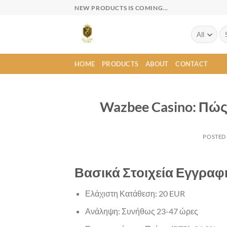
Skip
NEW PRODUCTS IS COMING...
to
content
Se
for
HOME
PRODUCTS
ABOUT
CONTACT
Wazbee Casino: Πώ
POSTED
Βασικά Στοιχεία Εγγραφ
Ελάχιστη Κατάθεση: 20 EUR
Ανάληψη: Συνήθως 23-47 ώρες