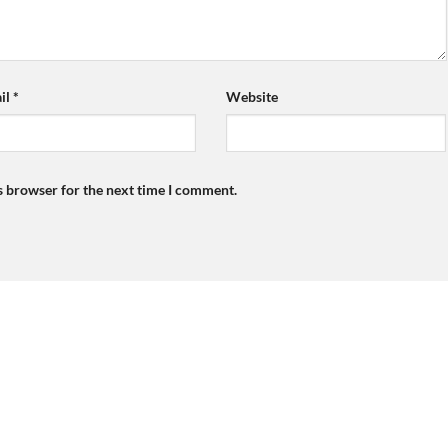
il
*
Website
s browser for the next time I comment.