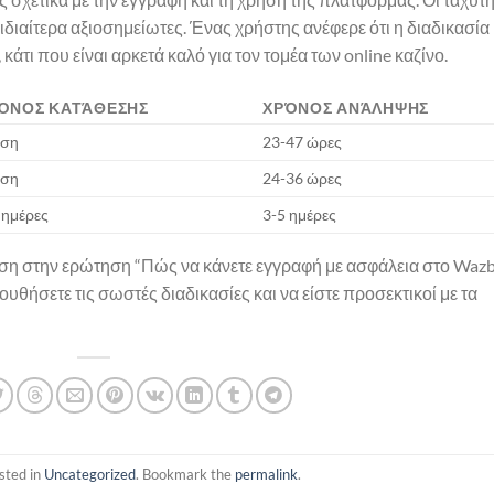
διαίτερα αξιοσημείωτες. Ένας χρήστης ανέφερε ότι η διαδικασία
τι που είναι αρκετά καλό για τον τομέα των online καζίνο.
ΌΝΟΣ ΚΑΤΆΘΕΣΗΣ
ΧΡΌΝΟΣ ΑΝΆΛΗΨΗΣ
εση
23-47 ώρες
εση
24-36 ώρες
 ημέρες
3-5 ημέρες
ση στην ερώτηση “Πώς να κάνετε εγγραφή με ασφάλεια στο Waz
ουθήσετε τις σωστές διαδικασίες και να είστε προσεκτικοί με τα
sted in
Uncategorized
. Bookmark the
permalink
.