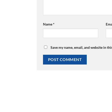
Name
*
Ema
Save my name, email, and website in thi