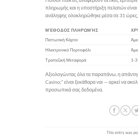
πληρωμής και η υποστήριξη πελατών είναι ι
ανάληψης ολοκληρώθηκε μέσα σε 31 ώρες, κά
ΜΈΘΟΔΟΣ ΠΛΗΡΩΜΉΣ
ΧΡ
Πιστωτική Κάρτα
Άμ
Ηλεκτρονικό Πορτοφόλι
Άμ
Τραπεζική Μεταφορά
1-3
Αξιολογώντας όλα τα παραπάνω, η απάντη
Casino;” είναι ξεκάθαρα ναι — αρκεί να ακολ
προσωπικά σας δεδομένα.
This entry was po