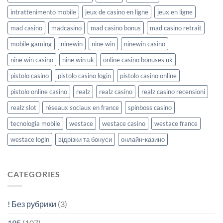
intrattenimento mobile
jeux de casino en ligne
jeux en ligne
mad casino
madcasino
mad casino bonus
mad casino retrait
mobile gaming
ninewin
nine win
ninewin casino
nine win casino
nine win uk
online casino bonuses uk
pistolo casino
pistolo casino login
pistolo casino online
pistolo online casino
realz
realz casino
realz casino recensioni
realz slot
réseaux sociaux en france
spinboss casino
tecnologia mobile
westace
westace casino
westace france
westace login
відрізки та бонуси
онлайн-казино
CATEGORIES
! Без рубрики
(3)
195
(107)