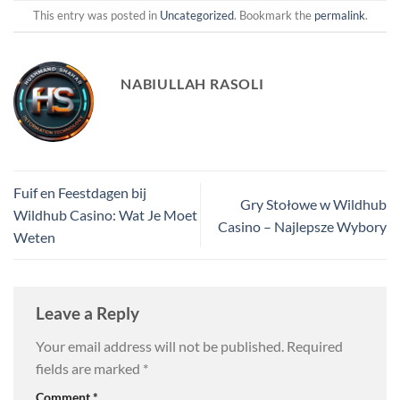
This entry was posted in
Uncategorized
. Bookmark the
permalink
.
NABIULLAH RASOLI
Fuif en Feestdagen bij
Gry Stołowe w Wildhub
Wildhub Casino: Wat Je Moet
Casino – Najlepsze Wybory
Weten
Leave a Reply
Your email address will not be published.
Required
fields are marked
*
Comment
*