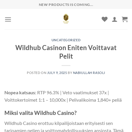
Skip
NEW PRODUCTS IS COMING...
to
content
UNCATEGORIZED
Wildhub Casinon Eniten Voittavat
Pelit
POSTED ON
JULY 9, 2025
BY
NABIULLAH RASOLI
Nopea katsaus:
RTP 96.3% | Veto vaatimukset 37x |
Voittokertoimet 1:1 – 10,000x | Pelivalikoima 1,840+ peliä
Miksi valita Wildhub Casino?
Wildhub Casino erottuu kilpailijoistaan erityisesti sen
tarjoamien pelien ja voittomahdollisuuksien ansiosta. Tämä