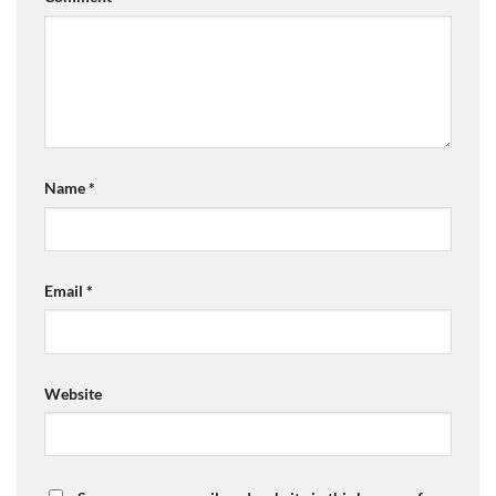
Name
*
Email
*
Website