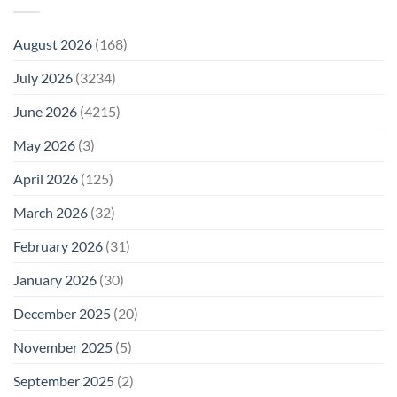
August 2026
(168)
July 2026
(3234)
June 2026
(4215)
May 2026
(3)
April 2026
(125)
March 2026
(32)
February 2026
(31)
January 2026
(30)
December 2025
(20)
November 2025
(5)
September 2025
(2)