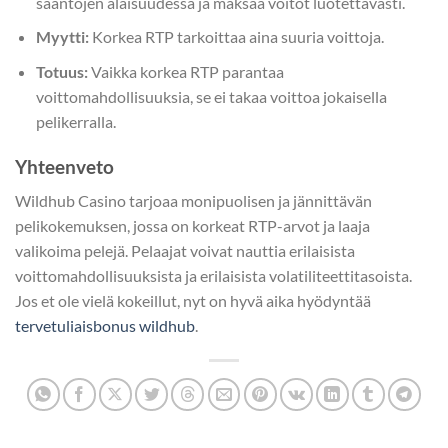
sääntöjen alaisuudessa ja maksaa voitot luotettavasti.
Myytti:
Korkea RTP tarkoittaa aina suuria voittoja.
Totuus:
Vaikka korkea RTP parantaa
voittomahdollisuuksia, se ei takaa voittoa jokaisella
pelikerralla.
Yhteenveto
Wildhub Casino tarjoaa monipuolisen ja jännittävän
pelikokemuksen, jossa on korkeat RTP-arvot ja laaja
valikoima pelejä. Pelaajat voivat nauttia erilaisista
voittomahdollisuuksista ja erilaisista volatiliteettitasoista.
Jos et ole vielä kokeillut, nyt on hyvä aika hyödyntää
tervetuliaisbonus wildhub
.