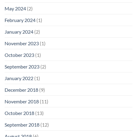
May 2024
(2)
February 2024
(1)
January 2024
(2)
November 2023
(1)
October 2023
(1)
September 2023
(2)
January 2022
(1)
December 2018
(9)
November 2018
(11)
October 2018
(13)
September 2018
(12)
August 2018
(6)