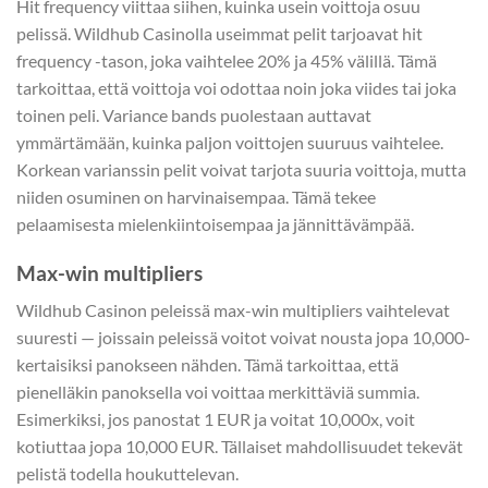
Hit frequency viittaa siihen, kuinka usein voittoja osuu
pelissä. Wildhub Casinolla useimmat pelit tarjoavat hit
frequency -tason, joka vaihtelee 20% ja 45% välillä. Tämä
tarkoittaa, että voittoja voi odottaa noin joka viides tai joka
toinen peli. Variance bands puolestaan auttavat
ymmärtämään, kuinka paljon voittojen suuruus vaihtelee.
Korkean varianssin pelit voivat tarjota suuria voittoja, mutta
niiden osuminen on harvinaisempaa. Tämä tekee
pelaamisesta mielenkiintoisempaa ja jännittävämpää.
Max-win multipliers
Wildhub Casinon peleissä max-win multipliers vaihtelevat
suuresti — joissain peleissä voitot voivat nousta jopa 10,000-
kertaisiksi panokseen nähden. Tämä tarkoittaa, että
pienelläkin panoksella voi voittaa merkittäviä summia.
Esimerkiksi, jos panostat 1 EUR ja voitat 10,000x, voit
kotiuttaa jopa 10,000 EUR. Tällaiset mahdollisuudet tekevät
pelistä todella houkuttelevan.