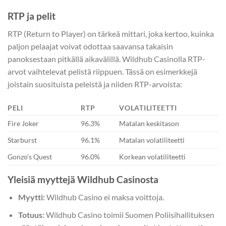
RTP ja pelit
RTP (Return to Player) on tärkeä mittari, joka kertoo, kuinka
paljon pelaajat voivat odottaa saavansa takaisin
panoksestaan pitkällä aikavälillä. Wildhub Casinolla RTP-
arvot vaihtelevat pelistä riippuen. Tässä on esimerkkejä
joistain suosituista peleistä ja niiden RTP-arvoista:
PELI
RTP
VOLATILITEETTI
Fire Joker
96.3%
Matalan keskitason
Starburst
96.1%
Matalan volatiliteetti
Gonzo’s Quest
96.0%
Korkean volatiliteetti
Yleisiä myyttejä Wildhub Casinosta
Myytti:
Wildhub Casino ei maksa voittoja.
Totuus:
Wildhub Casino toimii Suomen Poliisihallituksen