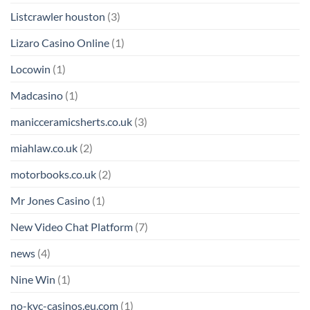
Listcrawler houston
(3)
Lizaro Casino Online
(1)
Locowin
(1)
Madcasino
(1)
manicceramicsherts.co.uk
(3)
miahlaw.co.uk
(2)
motorbooks.co.uk
(2)
Mr Jones Casino
(1)
New Video Chat Platform
(7)
news
(4)
Nine Win
(1)
no-kyc-casinos.eu.com
(1)