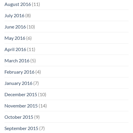
August 2016
(11)
July 2016
(8)
June 2016
(10)
May 2016
(6)
April 2016
(11)
March 2016
(5)
February 2016
(4)
January 2016
(7)
December 2015
(10)
November 2015
(14)
October 2015
(9)
September 2015
(7)